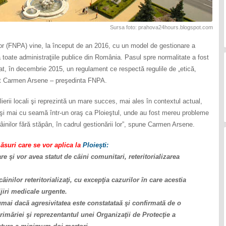
Sursa foto: prahova24hours.blogspot.com
or (FNPA) vine, la început de an 2016, cu un model de gestionare a
ia toate administraţiile publice din România. Pasul spre normalitate a fost
tat, în decembrie 2015, un regulament ce respectă regulile de „etică,
imat Carmen Arsene – preşedinta FNPA.
lierii locali şi reprezintă un mare succes, mai ales în contextul actual,
 şi mai cu seamă într-un oraş ca Ploieştul, unde au fost mereu probleme
âinilor fără stăpân, în cadrul gestionării lor”, spune Carmen Arsene.
ăsuri care se vor aplica la
Ploieşti:
are şi vor avea statut de câini comunitari, reteritorializarea
âinilor reteritorializaţi, cu excepţia cazurilor în care acestia
ijiri medicale urgente.
numai dacă agresivitatea este constatataă şi confirmată de o
imăriei şi reprezentantul unei Organizaţii de Protecţie a