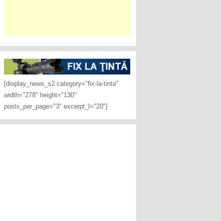
[display_news_s2 category="fix-la-tinta"
width="278" height="130"
posts_per_page="3" excerpt_l="20"]