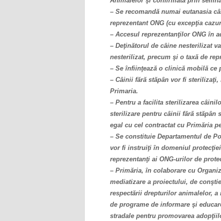
Animalelor şi confirmată prin semn
– Se recomandă numai eutanasia câin
reprezentant ONG (cu excepţia cazuri
– Accesul reprezentanţilor ONG în a
– Deţinătorul de câine nesterilizat v
nesterilizat, precum şi o taxă de rep
– Se înfiinţează o clinică mobilă ce 
– Câinii fără stăpân vor fi sterilizaţ
Primaria.
– Pentru a facilita sterilizarea câin
sterilizare pentru câinii fără stăpân 
egal cu cel contractat cu Primăria pe
– Se constituie Departamentul de Poli
vor fi instruiţi în domeniul protecţie
reprezentanţi ai ONG-urilor de prote
– Primăria, în colaborare cu Organiz
mediatizare a proiectului, de conştie
respectării drepturilor animalelor, a
de programe de informare şi educare,
stradale pentru promovarea adopţiilor