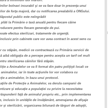
atura a minimum doi martori.
ilor bolnavi incurabil şi se va face doar în prezenţa unui
lor de forţa majoră, dar cu notificarea prealabilă a ONGului.
dăpostul public este neîngrădit
a plăti la Primărie o taxă anuală pentru fiecare câine
roducere pentru fiecare generaţie de pui.
poate efectua sterilizari, tratamente de urgenţă.
i, inclusiv prin cabinete care vor avea contract în acest sens cu
ilor cu stăpân, medicii ce contractează cu Primăria servicii de
să aibă obligaţia de a percepe pentru aceştia un tarif cel mult
ntru sterilizarea câinilor fără stăpân.
ţie a Animalelor ce va fi format din patru poliţişti locali ce
i animalelor, iar în toate acţiunile lor vor colabora cu
cţie a animalelor, în baza unui protocol.
aţiile de Protecţie a Animalelor, va derula campanii de
ntizare şi educaţie a populaţiei cu privire la necesitatea
 răspunderii faţă de animalul propriu etc., prin implementarea
 inclusiv în unităţile de învăţământ, amenajarea de afişaje
 şi sterilizării, organizarea bilunară de târguri de adopţii,