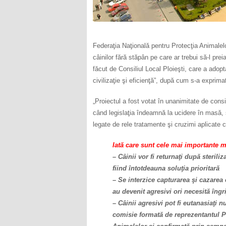
Federaţia Naţională pentru Protecţia Animalel
câinilor fără stăpân pe care ar trebui să-l pre
făcut de Consiliul Local Ploieşti, care a adop
civilizaţie şi eficienţă”, după cum s-a expr
„Proiectul a fost votat în unanimitate de consi
când legislaţia îndeamnă la ucidere în masă,
legate de rele tratamente şi cruzimi aplicate c
Iată care sunt cele mai importante m
– Câinii vor fi returnaţi după steriliz
fiind întotdeauna soluţia prioritară
– Se interzice capturarea şi cazarea c
au devenit agresivi ori necesită îngr
– Câinii agresivi pot fi eutanasiaţi 
comisie formată de reprezentantul Pr