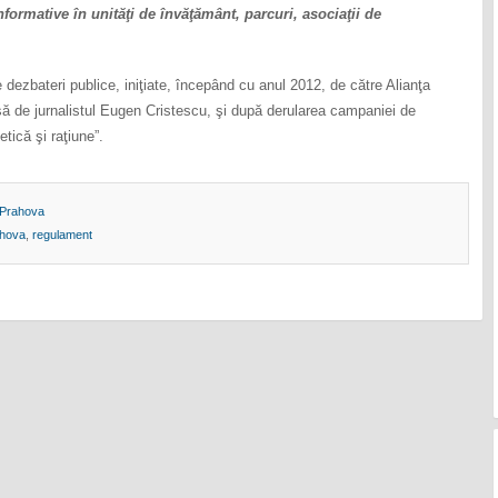
nformative în unităţi de învăţământ, parcuri, asociaţii de
dezbateri publice, iniţiate, începând cu anul 2012, de către Alianţa
ă de jurnalistul Eugen Cristescu, şi după derularea campaniei de
tică şi raţiune”.
Prahova
ahova
,
regulament