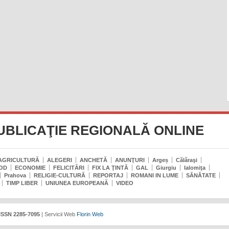
UBLICAŢIE REGIONALĂ ONLINE
AGRICULTURĂ
ALEGERI
ANCHETĂ
ANUNŢURI
Argeș
Călăraşi
OD
ECONOMIE
FELICITĂRI
FIX LA ŢINTĂ
GAL
Giurgiu
Ialomiţa
Prahova
RELIGIE-CULTURĂ
REPORTAJ
ROMANI IN LUME
SĂNĂTATE
TIMP LIBER
UNIUNEA EUROPEANĂ
VIDEO
ISSN 2285-7095
| Servicii Web
Florin Web