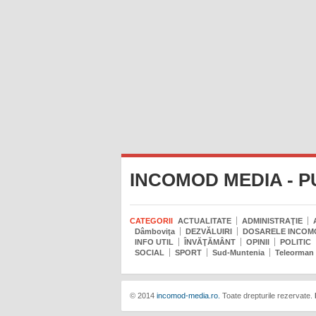
INCOMOD MEDIA - P
CATEGORII
ACTUALITATE
ADMINISTRAŢIE
Dâmboviţa
DEZVĂLUIRI
DOSARELE INCOM
INFO UTIL
ÎNVĂŢĂMÂNT
OPINII
POLITIC
SOCIAL
SPORT
Sud-Muntenia
Teleorman
© 2014
incomod-media.ro.
Toate drepturile rezervate.