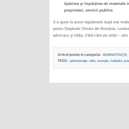
tipărirea şi împărţirea de materiale i
proprietari, servicii publice.
S-a ajuns la acest regulament după mai multe 
pentru Drepturile Omului din România, condus
advocacy şi lobby „Fără câini pe străzi – prin e
Articol postat in categoria:
ADMINISTRAŢIE
,
TAGS:
administraţie
,
câini
,
exemplu
,
hotărâre
,
pr