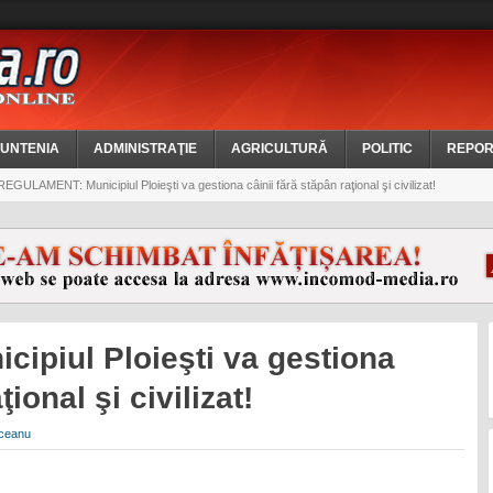
UNTENIA
ADMINISTRAŢIE
AGRICULTURĂ
POLITIC
REPOR
EGULAMENT: Municipiul Ploieşti va gestiona câinii fără stăpân raţional şi civilizat!
piul Ploieşti va gestiona
ţional şi civilizat!
ceanu