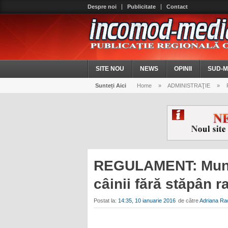
Despre noi
Publicitate
Contact
SITE NOU
NEWS
OPINII
SUD-M
Sunteți Aici
Home
»
ADMINISTRAŢIE
»
R
REGULAMENT: Munici
câinii fără stăpân ra
Postat la:
14:35, 10 ianuarie 2016
de către
Adriana Ra