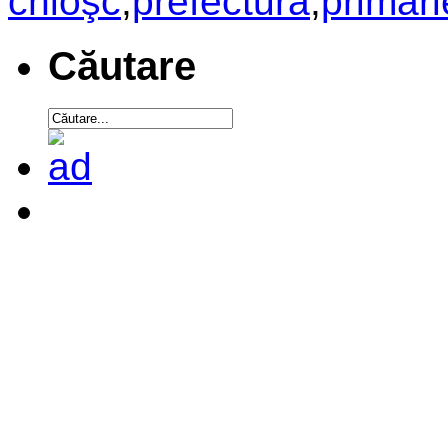
chioşc
,
prefectură
,
primări
Căutare