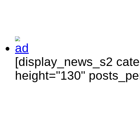
[display_news_s2 categ
height="130" posts_pe