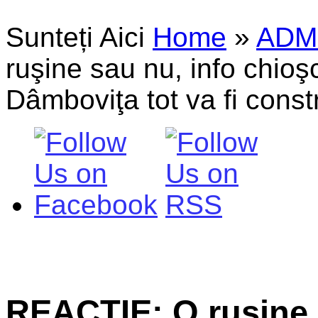
Sunteți Aici
Home
»
ADM
ruşine sau nu, info chioşc
Dâmboviţa tot va fi constr
REACŢIE: O ruşine 