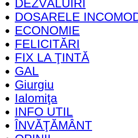
DEZVĂLUIRI
DOSARELE INCOMO
ECONOMIE
FELICITĂRI
FIX LA ŢINTĂ
GAL
Giurgiu
Ialomiţa
INFO UTIL
ÎNVĂŢĂMÂNT