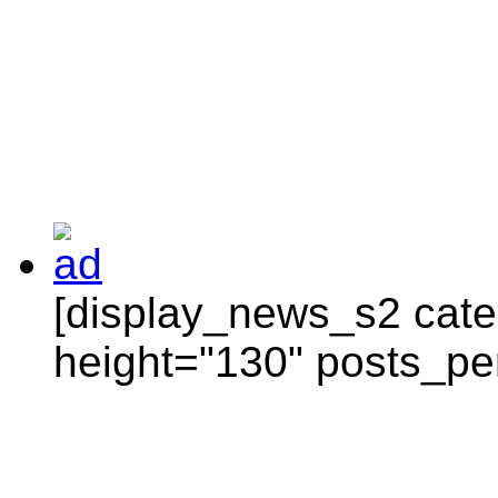
[display_news_s2 categ
height="130" posts_pe