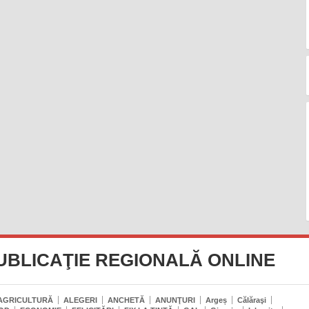
UBLICAŢIE REGIONALĂ ONLINE
AGRICULTURĂ
ALEGERI
ANCHETĂ
ANUNŢURI
Argeș
Călăraşi