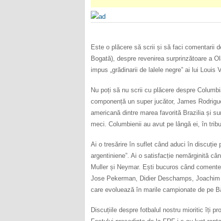
Este o plăcere să scrii și să faci comentarii 
Bogată), despre revenirea surprinzătoare a Ol
impus „grădinarii de lalele negre” ai lui Louis
Nu poți să nu scrii cu plăcere despre Columbia, 
componență un super jucător, James Rodriguez.
americană dintre marea favorită Brazilia și s
meci. Columbienii au avut pe lângă ei, în trib
Ai o tresărire în suflet când aduci în discuți
argentiniene”. Ai o satisfacție nemărginită 
Muller și Neymar. Ești bucuros când comentezi
Jose Pekerman, Didier Deschamps, Joachim Low
care evoluează în marile campionate de pe Bă
Discuțiile despre fotbalul nostru mioritic îți p