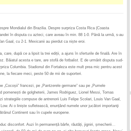
despre Mondialul din Brazilia. Despre surpriza Costa Rica (Coasta
andei în disputa cu azteci, care aveau în min. 88 1-0. Până la urmă, s-au
 Van Gaal, cu 2-1. Mexicanii au pierdut ca niște eroi.
care, după ce a lipsit la trei ediții, a ajuns în sferturile de finală. Are în
 Băiatul acesta e tare, are stofă de fotbalist. E de urmărit disputa sud-
urpriza Columbia. Stadionul din Fortaleza este mult prea mic pentru acest
une, la fiecare meci, peste 50 de mii de suporteri.
e pe „Cocoșii” francezi, pe „Pantzerele germane” sau pe „Pumele
când pomenești de golgheterii, James Rodriguez, Lionel Messi, Tomas
 strategiile compuse de antrenorii Luis Felipe Scolari, Louis Van Gaal,
. Ai o liniște sufletească, enunțând numele unor jucători importanţi
trânul Continent sau în cupele europene.
roduc disconfort. Auzi în permanență bârfe, răutăți, jigniri, șmecherii…