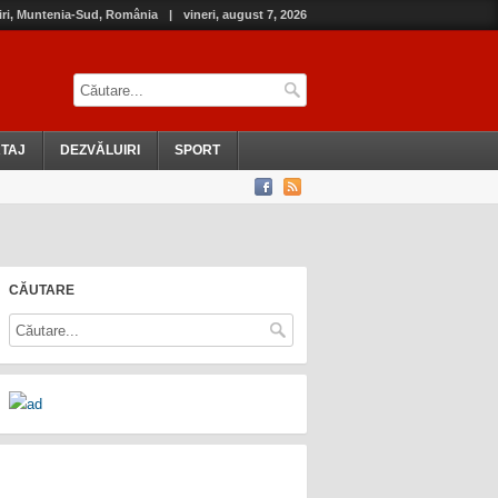
iri, Muntenia-Sud, România
|
vineri, august 7, 2026
TAJ
DEZVĂLUIRI
SPORT
CĂUTARE