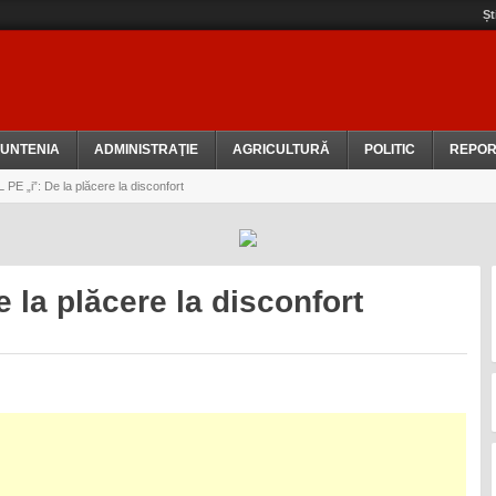
Șt
UNTENIA
ADMINISTRAŢIE
AGRICULTURĂ
POLITIC
REPOR
 „i”: De la plăcere la disconfort
 la plăcere la disconfort