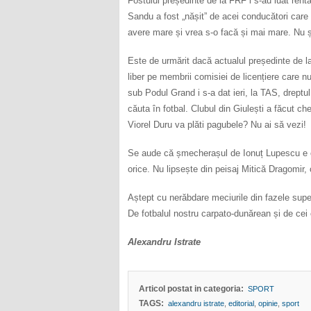
Fostului președinte de la FRF i s-au luat rent
Sandu a fost „nășit” de acei conducători care 
avere mare și vrea s-o facă și mai mare. Nu ș
Este de urmărit dacă actualul președinte de l
liber pe membrii comisiei de licențiere care nu
sub Podul Grand i s-a dat ieri, la TAS, dreptu
căuta în fotbal. Clubul din Giulești a făcut 
Viorel Duru va plăti pagubele? Nu ai să vezi!
Se aude că șmecherașul de Ionuț Lupescu e c
orice. Nu lipsește din peisaj Mitică Dragomir,
Aștept cu nerăbdare meciurile din fazele supe
De fotbalul nostru carpato-dunărean și de cei 
Alexandru Istrate
Articol postat in categoria:
SPORT
TAGS:
alexandru istrate
,
editorial
,
opinie
,
sport