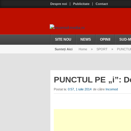
Despre noi
Publicitate
Contact
SITE NOU
NEWS
OPINII
SUD-M
Sunteți Aici
Home
»
SPORT
»
PUNCTUL PE
PUNCTUL PE „i”: De
Postat la:
0:57, 1 iulie 2014
de către
Incomod