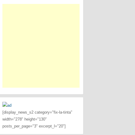
[display_news_s2 category="fix-la-tinta"
width="278" height="130"
posts_per_page="3" excerpt_l="20"]