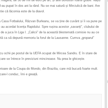
a viageră, de 50 de mii de euro pe an, și alte bonusuri foarte grase. Nașu`
l-au pupat în dos ani la rând. Nu se mai satură și Mirciulică de bani. Are
tie că lăcomia este de la diavol.
a Casa Fotbalului, Răzvan Burleanu, se va ține de cuvânt și îi va pune pe
 au acordat licența Rapidului. Spre rușina acestor „savanți”, clubului de
l de a juca în Liga I. „Calicii” de la această blestemată comisie nu au ce
chetă ca să depună memoriu la forul de la Lausanne. Cumva „groparul”
u ochii pe postul de la UEFA ocupat de Mircea Sandru. E în stare de
 care se întrece în previziuni mincinoase. Nu prea le ghicește.
rioare de la Coupa do Mondo, din Brazilia, care mă bucură foarte mult.
care-l conduc, îmi e greață.