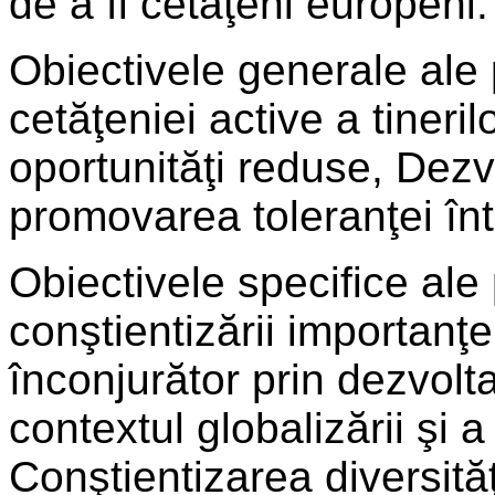
de a fi cetăţeni europeni.
Obiectivele generale ale
cetăţeniei active a tineril
oportunităţi reduse, Dezvo
promovarea toleranţei într
Obiectivele specifice ale
conştientizării importanţe
înconjurător prin dezvolt
contextul globalizării şi a
Conştientizarea diversită