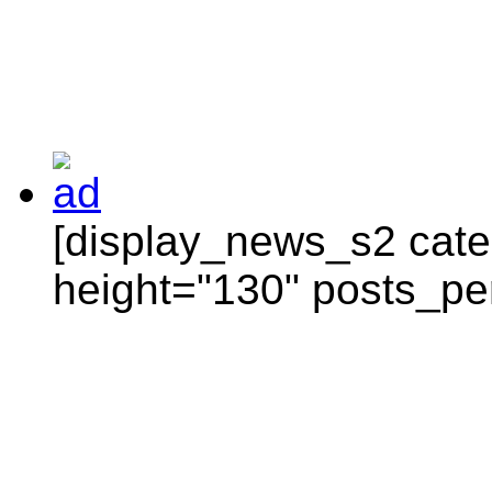
[display_news_s2 categ
height="130" posts_pe