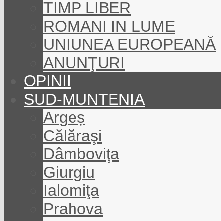
TIMP LIBER
ROMANI IN LUME
UNIUNEA EUROPEANĂ
ANUNŢURI
OPINII
SUD-MUNTENIA
Argeș
Călăraşi
Dâmboviţa
Giurgiu
Ialomiţa
Prahova