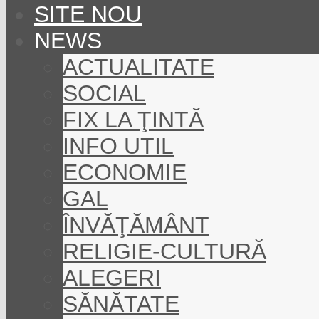
SITE NOU
NEWS
ACTUALITATE
SOCIAL
FIX LA ŢINTĂ
INFO UTIL
ECONOMIE
GAL
ÎNVĂŢĂMÂNT
RELIGIE-CULTURĂ
ALEGERI
SĂNĂTATE