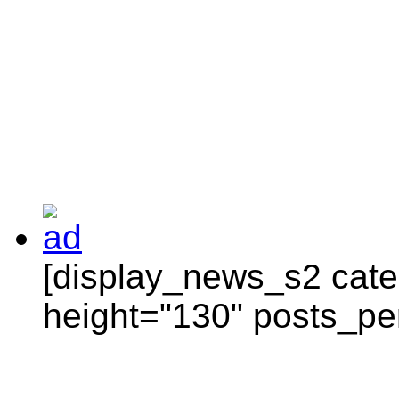
[display_news_s2 categ
height="130" posts_pe