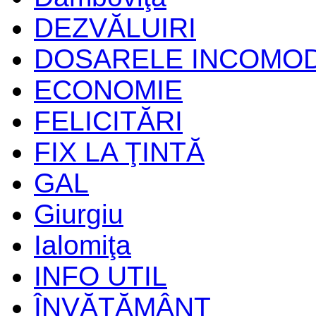
DEZVĂLUIRI
DOSARELE INCOMO
ECONOMIE
FELICITĂRI
FIX LA ŢINTĂ
GAL
Giurgiu
Ialomiţa
INFO UTIL
ÎNVĂŢĂMÂNT