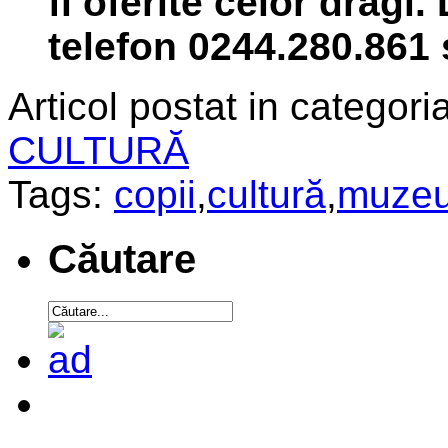
fi oferite celor dragi.
telefon 0244.280.861
Articol postat in categoria
CULTURĂ
Tags:
copii
,
cultură
,
muze
Căutare