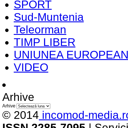
SPORT
Sud-Muntenia
Teleorman
TIMP LIBER
UNIUNEA EUROPEA
VIDEO
Arhive
Arhive
© 2014
incomod-media.r
ISSN 2285-7095
| Servi