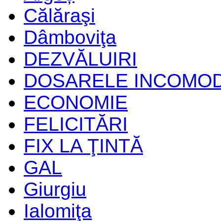
Călăraşi
Dâmboviţa
DEZVĂLUIRI
DOSARELE INCOMO
ECONOMIE
FELICITĂRI
FIX LA ŢINTĂ
GAL
Giurgiu
Ialomiţa