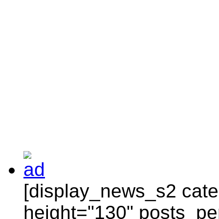
[display_news_s2 categ
height="130" posts_pe