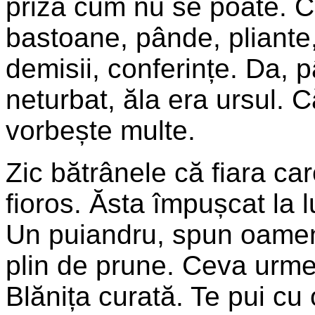
priză cum nu se poate. Ce
bastoane, pânde, pliante,
demisii, conferințe. Da, 
neturbat, ăla era ursul. 
vorbește multe.
Zic bătrânele că fiara ca
fioros. Ăsta împușcat la 
Un puiandru, spun oamen
plin de prune. Ceva urme
Blănița curată. Te pui cu