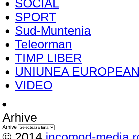
SOCIAL
SPORT
Sud-Muntenia
Teleorman
TIMP LIBER
UNIUNEA EUROPEA
VIDEO
Arhive
Arhive
© 2014
incomod-media.r