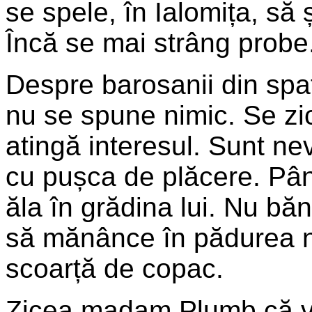
se spele, în Ialomița, să
Încă se mai strâng probe.
Despre barosanii din spa
nu se spune nimic. Se zic
atingă interesul. Sunt nev
cu pușca de plăcere. Pân
ăla în grădina lui. Nu bă
să mănânce în pădurea n
scoarță de copac.
Zicea madam Plumb că v