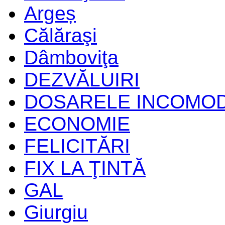
Argeș
Călăraşi
Dâmboviţa
DEZVĂLUIRI
DOSARELE INCOMO
ECONOMIE
FELICITĂRI
FIX LA ŢINTĂ
GAL
Giurgiu