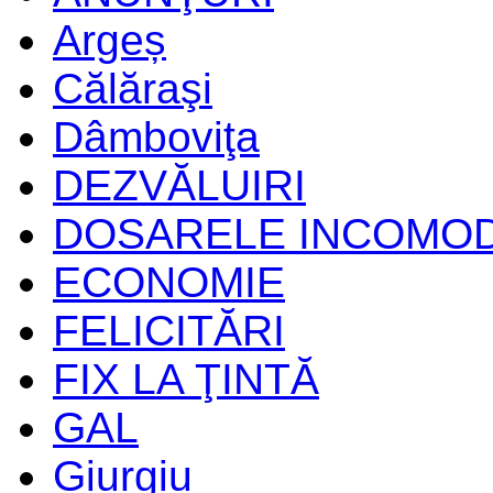
Argeș
Călăraşi
Dâmboviţa
DEZVĂLUIRI
DOSARELE INCOMO
ECONOMIE
FELICITĂRI
FIX LA ŢINTĂ
GAL
Giurgiu