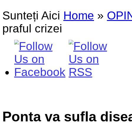
Sunteți Aici
Home
»
OPIN
praful crizei
Ponta va sufla disea