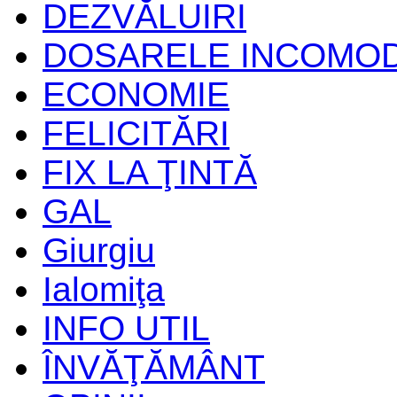
DEZVĂLUIRI
DOSARELE INCOMO
ECONOMIE
FELICITĂRI
FIX LA ŢINTĂ
GAL
Giurgiu
Ialomiţa
INFO UTIL
ÎNVĂŢĂMÂNT