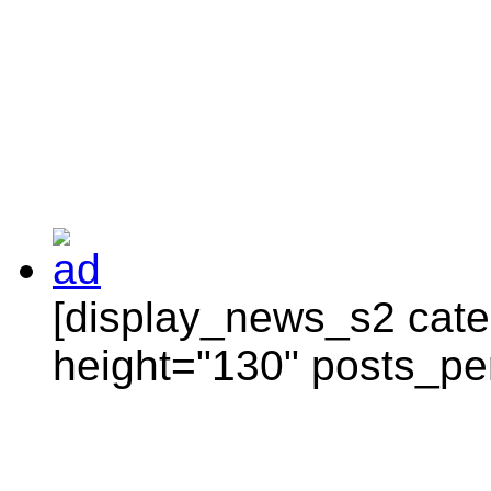
[display_news_s2 categ
height="130" posts_pe