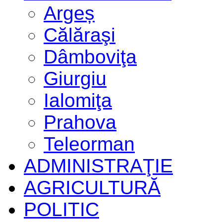
Argeș
Călăraşi
Dâmboviţa
Giurgiu
Ialomiţa
Prahova
Teleorman
ADMINISTRAŢIE
AGRICULTURĂ
POLITIC