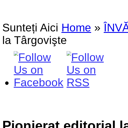
Sunteți Aici
Home
»
ÎNV
la Târgovişte
Pionierat editorial 