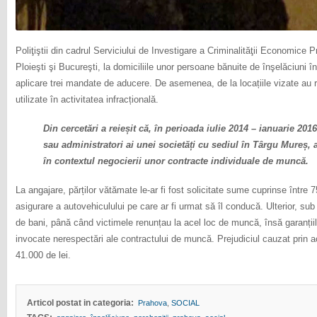
Poliţiştii din cadrul Serviciului de Investigare a Criminalităţii Economice 
Ploieşti şi Bucureşti, la domiciliile unor persoane bănuite de înşelăciuni 
aplicare trei mandate de aducere. De asemenea, de la locațiile vizate au ri
utilizate în activitatea infracțională.
Din cercetări a reieșit că, în perioada iulie 2014 – ianuarie 2016
sau administratori ai unei societăți cu sediul în Târgu Mureș, 
în contextul negocierii unor contracte individuale de muncă.
La angajare, părților vătămate le-ar fi fost solicitate sume cuprinse între 75
asigurare a autovehiculului pe care ar fi urmat să îl conducă. Ulterior, sub d
de bani, până când victimele renunțau la acel loc de muncă, însă garanțiile in
invocate nerespectări ale contractului de muncă. Prejudiciul cauzat prin act
41.000 de lei.
Articol postat in categoria:
Prahova
,
SOCIAL