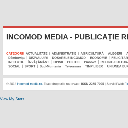
INCOMOD MEDIA - PUBLICAŢIE 
CATEGORII
ACTUALITATE
ADMINISTRAŢIE
AGRICULTURĂ
ALEGERI
Dâmboviţa
DEZVĂLUIRI
DOSARELE INCOMOD
ECONOMIE
FELICITĂR
INFO UTIL
ÎNVĂŢĂMÂNT
OPINII
POLITIC
Prahova
RELIGIE-CULTUR
SOCIAL
SPORT
Sud-Muntenia
Teleorman
TIMP LIBER
UNIUNEA EU
© 2014
incomod-media.ro.
Toate drepturile rezervate.
ISSN 2285-7095
| Servicii Web
Fl
View My Stats