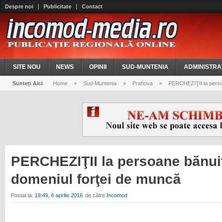
Despre noi
Publicitate
Contact
SITE NOU
NEWS
OPINII
SUD-MUNTENIA
ADMINISTRA
Sunteți Aici
Home
»
Sud-Muntenia
»
Prahova
»
PERCHEZIŢII la persoan
PERCHEZIŢII la persoane bănuit
domeniul forţei de muncă
Postat la:
19:49, 6 aprilie 2016
de către
Incomod