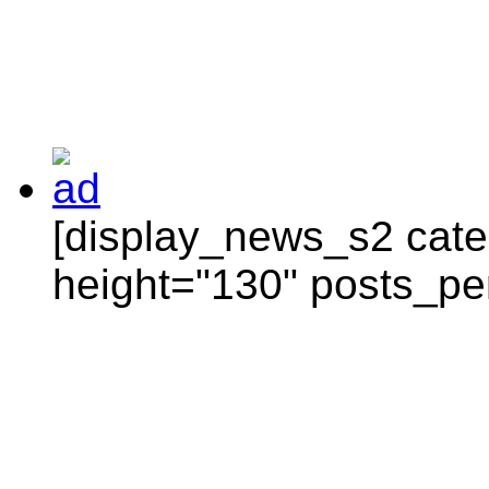
[display_news_s2 categ
height="130" posts_pe