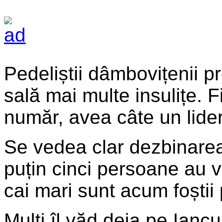
Pedeliștii dâmbovițenii pr
sală mai multe insulițe. F
număr, avea câte un lider
Se vedea clar dezbinarea
puțin cinci persoane au v
cai mari sunt acum foștii
Mulți îl văd deja pe Iancu