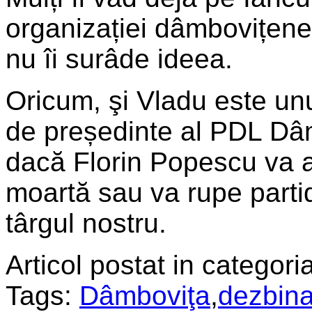
organizației dâmbovițene.
nu îi surâde ideea.
Oricum, şi Vladu este unu
de președinte al PDL Dâ
dacă Florin
Popescu va ac
moartă sau va rupe partid
târgul nostru.
Articol postat in categoria
Tags:
Dâmboviţa
,
dezbin