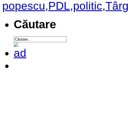
popescu
,
PDL
,
politic
,
Târg
Căutare