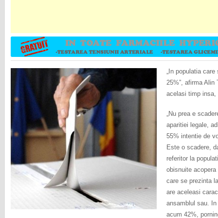
„In populatia care
25%”, afirma Ali
acelasi timp insa,
„Nu prea e scade
aparitiei legale, 
55% intentie de vo
Este o scadere, da
referitor la popula
obisnuite acopera 
care se prezinta l
are aceleasi caract
ansamblul sau. In 
acum 42%, pornind