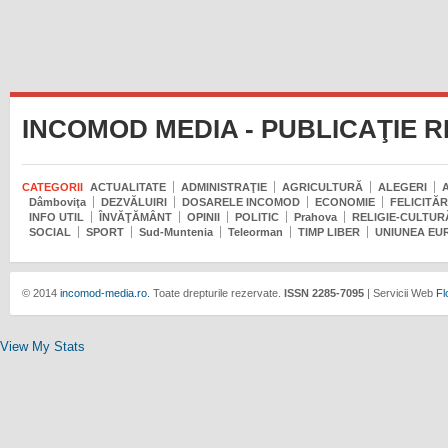
INCOMOD MEDIA - PUBLICAŢIE 
CATEGORII
ACTUALITATE
ADMINISTRAŢIE
AGRICULTURĂ
ALEGERI
Dâmboviţa
DEZVĂLUIRI
DOSARELE INCOMOD
ECONOMIE
FELICITĂR
INFO UTIL
ÎNVĂŢĂMÂNT
OPINII
POLITIC
Prahova
RELIGIE-CULTUR
SOCIAL
SPORT
Sud-Muntenia
Teleorman
TIMP LIBER
UNIUNEA EU
© 2014
incomod-media.ro.
Toate drepturile rezervate.
ISSN 2285-7095
| Servicii Web
Fl
View My Stats