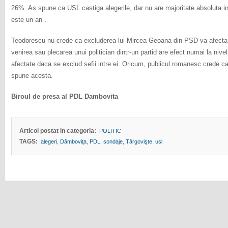
26%. As spune ca USL castiga alegerile, dar nu are majoritate absoluta 
este un an”.
Teodorescu nu crede ca excluderea lui Mircea Geoana din PSD va afecta
venirea sau plecarea unui politician dintr-un partid are efect numai la nivel
afectate daca se exclud sefii intre ei. Oricum, publicul romanesc crede ca 
spune acesta.
Biroul de presa al PDL Dambovita
Articol postat in categoria:
POLITIC
TAGS:
alegeri
,
Dâmboviţa
,
PDL
,
sondaje
,
Târgovişte
,
usl