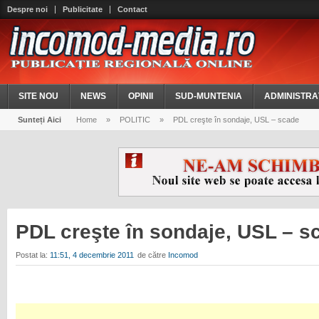
Despre noi
Publicitate
Contact
SITE NOU
NEWS
OPINII
SUD-MUNTENIA
ADMINISTRA
Sunteți Aici
Home
»
POLITIC
»
PDL creşte în sondaje, USL – scade
PDL creşte în sondaje, USL – 
Postat la:
11:51, 4 decembrie 2011
de către
Incomod