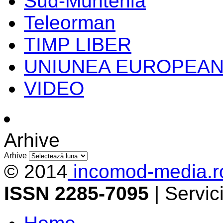
Sud-Muntenia
Teleorman
TIMP LIBER
UNIUNEA EUROPEA
VIDEO
Arhive
Arhive
© 2014
incomod-media.r
ISSN 2285-7095
| Servi