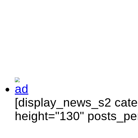
[display_news_s2 categ
height="130" posts_pe