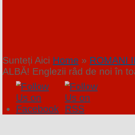
Sunteți Aici
Home
»
ROMANI 
ALBĂ! Englezii râd de noi în toa