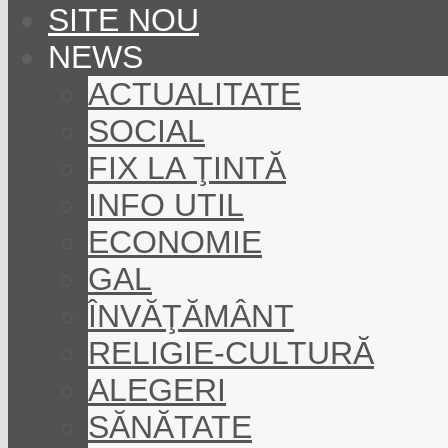
SITE NOU
NEWS
ACTUALITATE
SOCIAL
FIX LA ŢINTĂ
INFO UTIL
ECONOMIE
GAL
ÎNVĂŢĂMÂNT
RELIGIE-CULTURĂ
ALEGERI
SĂNĂTATE