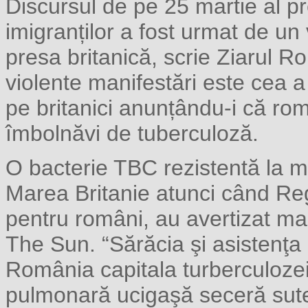
Discursul de pe 25 martie al 
imigranților a fost urmat de un 
presa britanică, scrie Ziarul 
violente manifestări este cea a
pe britanici anunțându-i că româ
îmbolnăvi de tuberculoză.
O bacterie TBC rezistentă la 
Marea Britanie atunci când Rega
pentru români, au avertizat marţ
The Sun. “Sărăcia şi asistenţa
România capitala turberculoze
pulmonară ucigaşă seceră sute 