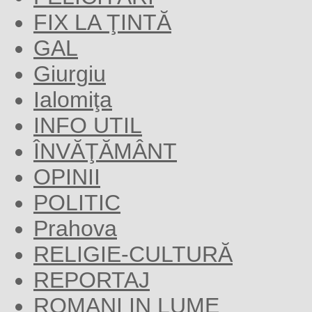
FIX LA ŢINTĂ
GAL
Giurgiu
Ialomiţa
INFO UTIL
ÎNVĂŢĂMÂNT
OPINII
POLITIC
Prahova
RELIGIE-CULTURĂ
REPORTAJ
ROMANI IN LUME