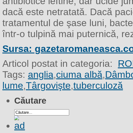
antibiotice ieftine, dar ucide 
dacă este netratată. Dacă paci
tratamentul de şase luni, bacte
într-o tulpină mai puternică, r
Sursa: gazetaromaneasca.c
Articol postat in categoria:
RO
Tags:
anglia
,
ciuma albă
,
Dâmbo
lume
,
Târgovişte
,
tuberculoză
Căutare