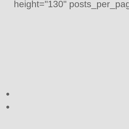
height="130" posts_per_pag