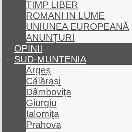
TIMP LIBER
ROMANI IN LUME
UNIUNEA EUROPEANĂ
ANUNŢURI
OPINII
SUD-MUNTENIA
Argeș
Călăraşi
Dâmboviţa
Giurgiu
Ialomiţa
Prahova