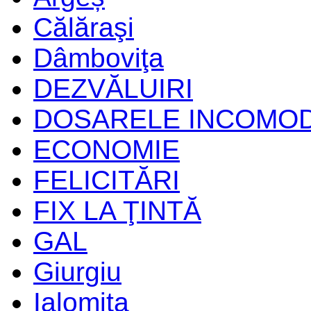
Călăraşi
Dâmboviţa
DEZVĂLUIRI
DOSARELE INCOMO
ECONOMIE
FELICITĂRI
FIX LA ŢINTĂ
GAL
Giurgiu
Ialomiţa