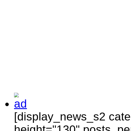
[display_news_s2 categ
height="130" posts_pe