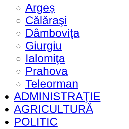
Argeș
Călăraşi
Dâmboviţa
Giurgiu
Ialomiţa
Prahova
Teleorman
ADMINISTRAŢIE
AGRICULTURĂ
POLITIC