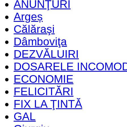
ANUNŢURI
Argeș
Călăraşi
Dâmboviţa
DEZVĂLUIRI
DOSARELE INCOMO
ECONOMIE
FELICITĂRI
FIX LA ŢINTĂ
GAL