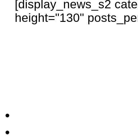
[display_news_s2 categ
height="130" posts_pe