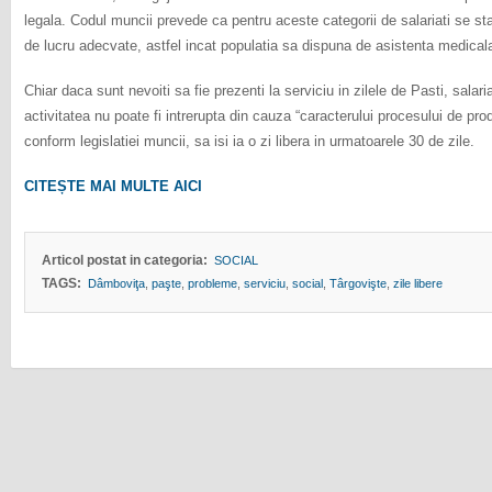
legala. Codul muncii prevede ca pentru aceste categorii de salariati se s
de lucru adecvate, astfel incat populatia sa dispuna de asistenta medicala
Chiar daca sunt nevoiti sa fie prezenti la serviciu in zilele de Pasti, salari
activitatea nu poate fi intrerupta din cauza “caracterului procesului de produ
conform legislatiei muncii, sa isi ia o zi libera in urmatoarele 30 de zile.
CITEȘTE MAI MULTE AICI
Articol postat in categoria:
SOCIAL
TAGS:
Dâmboviţa
,
paşte
,
probleme
,
serviciu
,
social
,
Târgovişte
,
zile libere