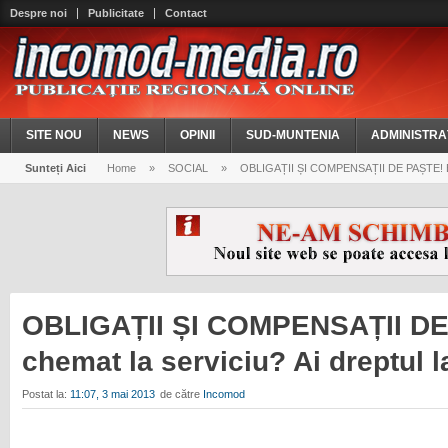
Despre noi
Publicitate
Contact
SITE NOU
NEWS
OPINII
SUD-MUNTENIA
ADMINISTRA
Sunteți Aici
Home
»
SOCIAL
»
OBLIGAȚII ȘI COMPENSAȚII DE PAȘTE! Ești c
OBLIGAȚII ȘI COMPENSAȚII DE
chemat la serviciu? Ai dreptul la
Postat la:
11:07, 3 mai 2013
de către
Incomod