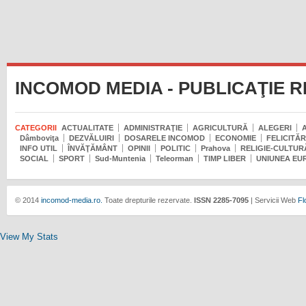
INCOMOD MEDIA - PUBLICAŢIE 
CATEGORII
ACTUALITATE
ADMINISTRAŢIE
AGRICULTURĂ
ALEGERI
Dâmboviţa
DEZVĂLUIRI
DOSARELE INCOMOD
ECONOMIE
FELICITĂR
INFO UTIL
ÎNVĂŢĂMÂNT
OPINII
POLITIC
Prahova
RELIGIE-CULTUR
SOCIAL
SPORT
Sud-Muntenia
Teleorman
TIMP LIBER
UNIUNEA EU
© 2014
incomod-media.ro.
Toate drepturile rezervate.
ISSN 2285-7095
| Servicii Web
Fl
View My Stats