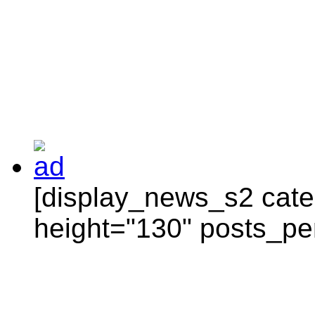
[display_news_s2 categ
height="130" posts_pe