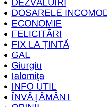
DEZVĂLUIRI
DOSARELE INCOMO
ECONOMIE
FELICITĂRI
FIX LA ŢINTĂ
GAL
Giurgiu
Ialomiţa
INFO UTIL
ÎNVĂŢĂMÂNT