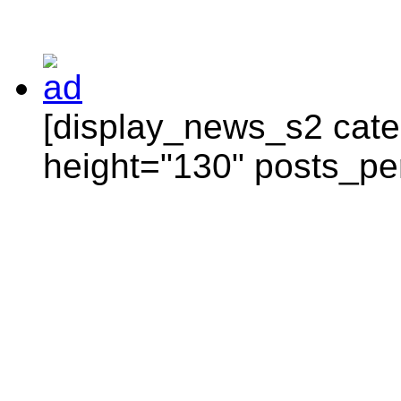
[display_news_s2 categ
height="130" posts_pe