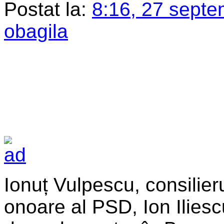
Postat la:
8:16, 27 septe
obagila
Ionuț Vulpescu, consilieru
onoare al PSD, Ion Ilies