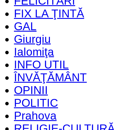
FELICITĂRI
FIX LA ŢINTĂ
GAL
Giurgiu
Ialomiţa
INFO UTIL
ÎNVĂŢĂMÂNT
OPINII
POLITIC
Prahova
RELIGIE-CULTURĂ