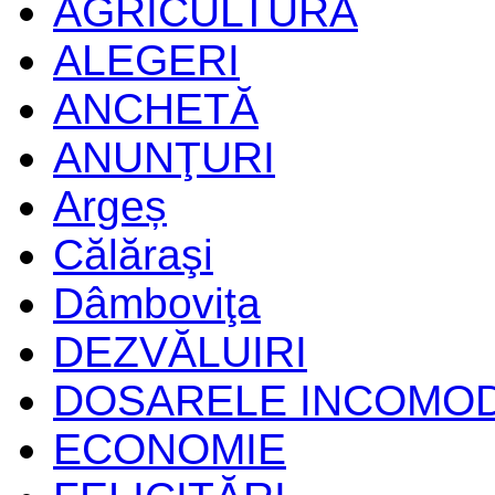
AGRICULTURĂ
ALEGERI
ANCHETĂ
ANUNŢURI
Argeș
Călăraşi
Dâmboviţa
DEZVĂLUIRI
DOSARELE INCOMO
ECONOMIE