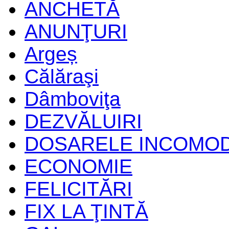
ANCHETĂ
ANUNŢURI
Argeș
Călăraşi
Dâmboviţa
DEZVĂLUIRI
DOSARELE INCOMO
ECONOMIE
FELICITĂRI
FIX LA ŢINTĂ