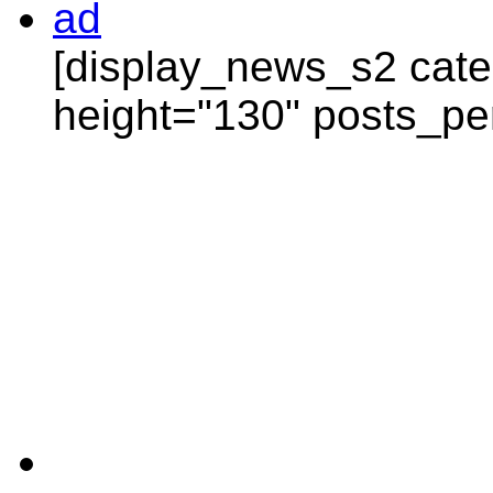
[display_news_s2 categ
height="130" posts_pe