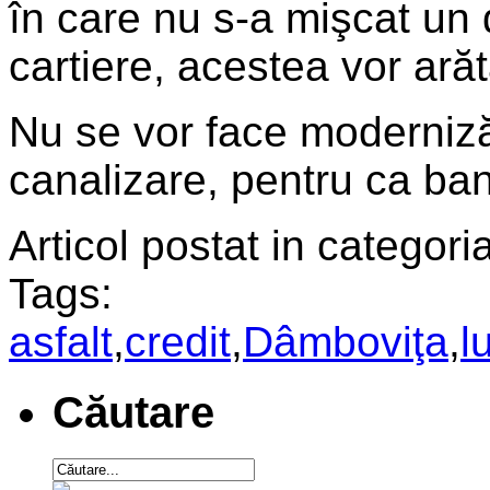
în care nu s-a mişcat un 
cartiere, acestea vor arăta
Nu se vor face moderniză
canalizare, pentru ca bani
Articol postat in categoria
Tags:
asfalt
,
credit
,
Dâmboviţa
,
l
Căutare