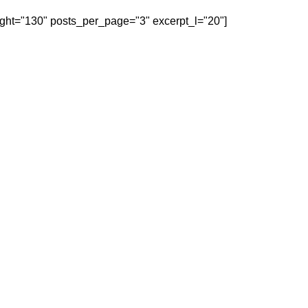
eight="130" posts_per_page="3" excerpt_l="20"]