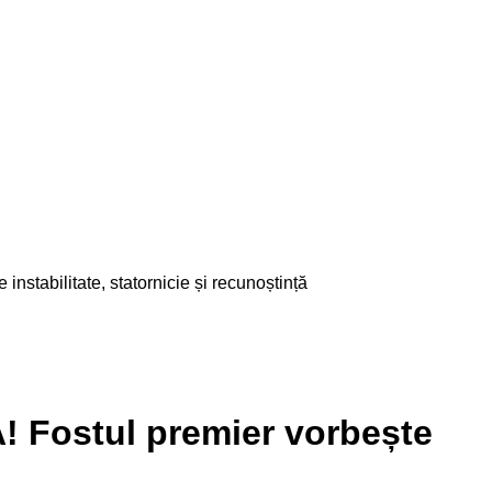
ilitate, statornicie și recunoștință
ostul premier vorbește