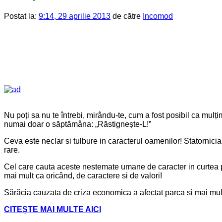
Postat la:
9:14, 29 aprilie 2013
de către
Incomod
Nu poți sa nu te întrebi, mirându-te, cum a fost posibil ca mulțimi
numai doar o săptămâna: „Răstignește-L!”
Ceva este neclar si tulbure in caracterul oamenilor! Statornicia 
rare.
Cel care cauta aceste nestemate umane de caracter in curtea poli
mai mult ca oricând, de caractere si de valori!
Sărăcia cauzata de criza economica a afectat parca si mai mult c
CITEȘTE MAI MULTE AICI