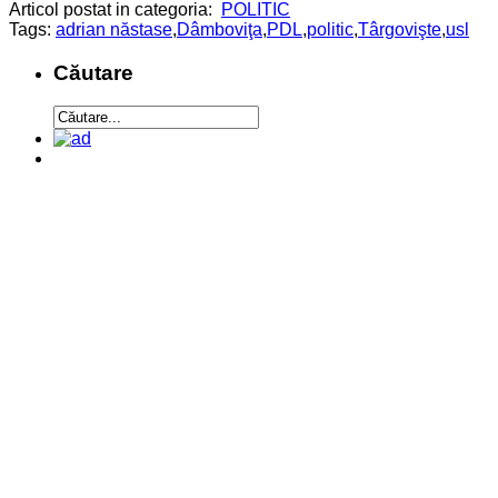
Articol postat in categoria:
POLITIC
Tags:
adrian năstase
,
Dâmboviţa
,
PDL
,
politic
,
Târgovişte
,
usl
Căutare