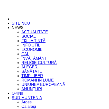
SITE NOU
NEWS
ACTUALITATE
SOCIAL
FIX LA ŢINTĂ
INFO UTIL
ECONOMIE
GAL
ÎNVĂŢĂMÂNT
RELIGIE-CULTURĂ
ALEGERI
SĂNĂTATE
TIMP LIBER
ROMANI IN LUME
UNIUNEA EUROPEANĂ
ANUNŢURI
OPINII
SUD-MUNTENIA
Argeș
Călăraşi