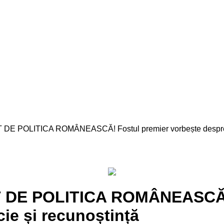
OLITICA ROMÂNEASCĂ! Fostul premier vorbește despre instab
E POLITICA ROMÂNEASCĂ! F
icie și recunoștință