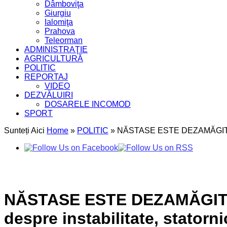
Dâmboviţa
Giurgiu
Ialomiţa
Prahova
Teleorman
ADMINISTRAŢIE
AGRICULTURĂ
POLITIC
REPORTAJ
VIDEO
DEZVĂLUIRI
DOSARELE INCOMOD
SPORT
Sunteți Aici
Home
»
POLITIC
»
NĂSTASE ESTE DEZAMĂGIT DE P
NĂSTASE ESTE DEZAMĂGIT D
despre instabilitate, statorn