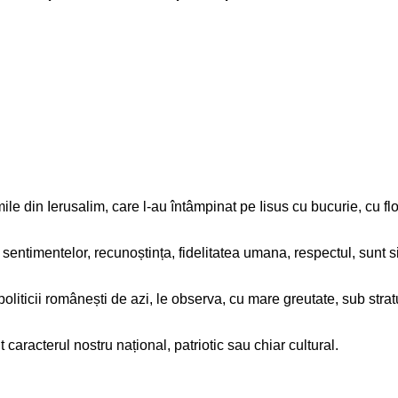
le din Ierusalim, care l-au întâmpinat pe Iisus cu bucurie, cu flori
sentimentelor, recunoștința, fidelitatea umana, respectul, sunt si
ticii românești de azi, le observa, cu mare greutate, sub stratur
aracterul nostru național, patriotic sau chiar cultural.