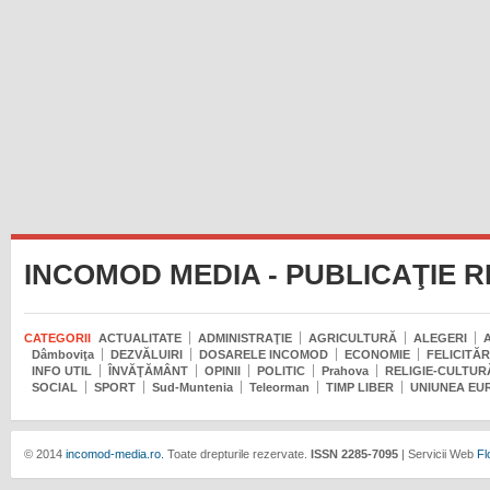
INCOMOD MEDIA - PUBLICAŢIE 
CATEGORII
ACTUALITATE
ADMINISTRAŢIE
AGRICULTURĂ
ALEGERI
Dâmboviţa
DEZVĂLUIRI
DOSARELE INCOMOD
ECONOMIE
FELICITĂR
INFO UTIL
ÎNVĂŢĂMÂNT
OPINII
POLITIC
Prahova
RELIGIE-CULTUR
SOCIAL
SPORT
Sud-Muntenia
Teleorman
TIMP LIBER
UNIUNEA EU
© 2014
incomod-media.ro.
Toate drepturile rezervate.
ISSN 2285-7095
| Servicii Web
Fl