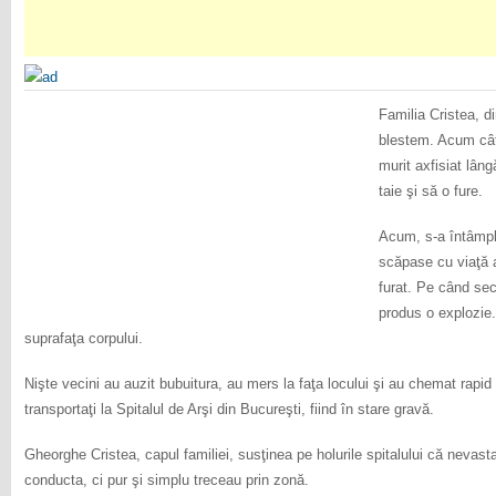
Familia Cristea, d
blestem. Acum câtev
murit axfisiat lân
taie şi să o fure.
Acum, s-a întâmpla
scăpase cu viaţă 
furat. Pe când se
produs o explozie.
suprafaţa corpului.
Nişte vecini au auzit bubuitura, au mers la faţa locului şi au chemat rapid
transportaţi la Spitalul de Arşi din Bucureşti, fiind în stare gravă.
Gheorghe Cristea, capul familiei, susţinea pe holurile spitalului că nevast
conducta, ci pur şi simplu treceau prin zonă.