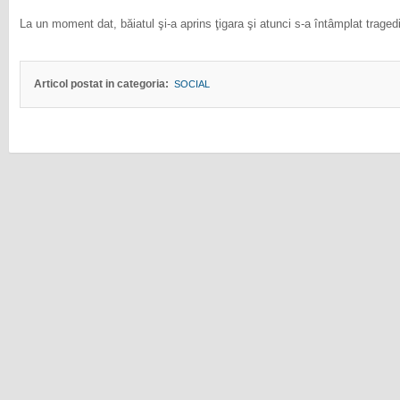
La un moment dat, băiatul şi-a aprins ţigara şi atunci s-a întâmplat traged
Articol postat in categoria:
SOCIAL