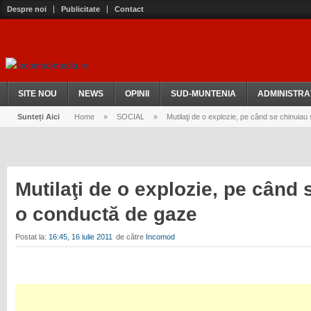
Despre noi
Publicitate
Contact
SITE NOU
NEWS
OPINII
SUD-MUNTENIA
ADMINISTRA
Sunteți Aici
Home
»
SOCIAL
»
Mutilaţi de o explozie, pe când se chinuiau
Mutilaţi de o explozie, pe când 
o conductă de gaze
Postat la:
16:45, 16 iulie 2011
de către
Incomod