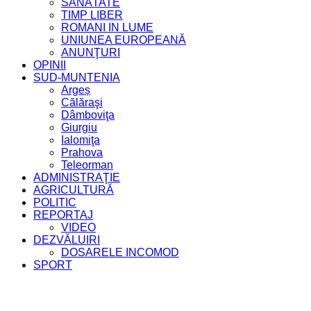
SĂNĂTATE
TIMP LIBER
ROMANI IN LUME
UNIUNEA EUROPEANĂ
ANUNŢURI
OPINII
SUD-MUNTENIA
Argeș
Călăraşi
Dâmboviţa
Giurgiu
Ialomiţa
Prahova
Teleorman
ADMINISTRAŢIE
AGRICULTURĂ
POLITIC
REPORTAJ
VIDEO
DEZVĂLUIRI
DOSARELE INCOMOD
SPORT