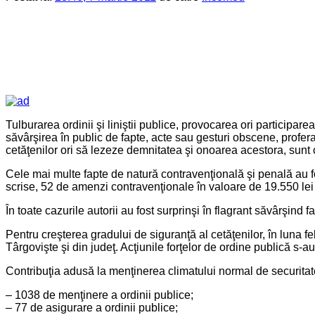
Tulburarea ordinii şi liniştii publice, provocarea ori participar
săvârşirea în public de fapte, acte sau gesturi obscene, profera
cetăţenilor ori să lezeze demnitatea şi onoarea acestora, sunt 
Cele mai multe fapte de natură contravenţională şi penală au fos
scrise, 52 de amenzi contravenţionale în valoare de 19.550 lei ş
În toate cazurile autorii au fost surprinşi în flagrant săvârşind 
Pentru creşterea gradului de siguranţă al cetăţenilor, în luna f
Târgovişte şi din judeţ. Acţiunile forţelor de ordine publică s-au
Contribuţia adusă la menţinerea climatului normal de securitate
– 1038 de menţinere a ordinii publice;
– 77 de asigurare a ordinii publice;