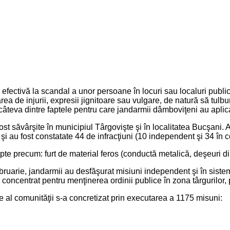
ea efectivă la scandal a unor persoane în locuri sau localuri publ
rea de injurii, expresii jignitoare sau vulgare, de natură să tul
câteva dintre faptele pentru care jandarmii dâmboviţeni au aplica
t săvârşite în municipiul Târgovişte şi în localitatea Bucşani. A
i au fost constatate 44 de infracţiuni (10 independent şi 34 în c
fapte precum: furt de material feros (conductă metalică, deşeuri din 
ebruarie, jandarmii au desfăşurat misiuni independent şi în sistem
 concentrat pentru menţinerea ordinii publice în zona târgurilor, p
 al comunităţii s-a concretizat prin executarea a 1175 misuni: