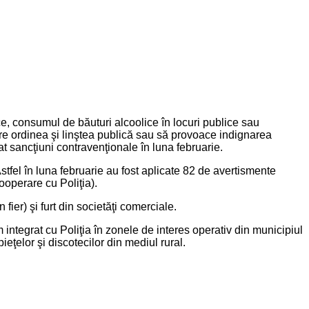
ice, consumul de băuturi alcoolice în locuri publice sau
bure ordinea şi linştea publică sau să provoace indignarea
t sancţiuni contravenţionale în luna februarie.
stfel în luna februarie au fost aplicate 82 de avertismente
ooperare cu Poliţia).
fier) şi furt din societăţi comerciale.
 integrat cu Poliţia în zonele de interes operativ din municipiul
ieţelor şi discotecilor din mediul rural.