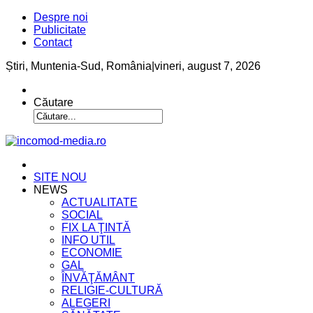
Despre noi
Publicitate
Contact
Știri, Muntenia-Sud, România
|
vineri, august 7, 2026
Căutare
SITE NOU
NEWS
ACTUALITATE
SOCIAL
FIX LA ŢINTĂ
INFO UTIL
ECONOMIE
GAL
ÎNVĂŢĂMÂNT
RELIGIE-CULTURĂ
ALEGERI