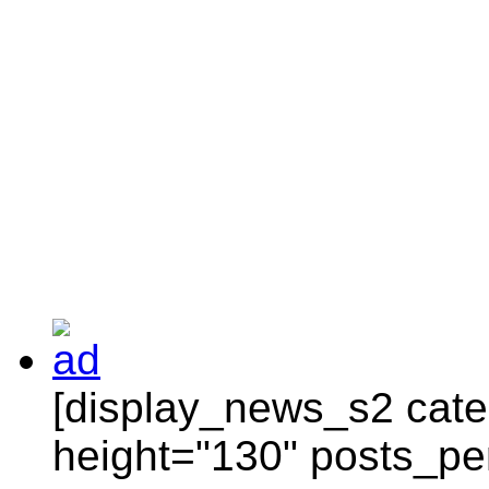
[display_news_s2 categ
height="130" posts_pe