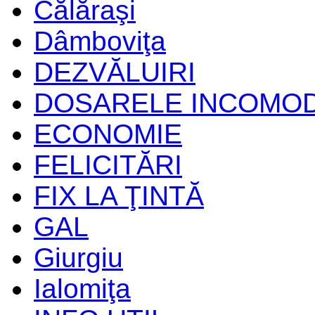
Călăraşi
Dâmboviţa
DEZVĂLUIRI
DOSARELE INCOMO
ECONOMIE
FELICITĂRI
FIX LA ŢINTĂ
GAL
Giurgiu
Ialomiţa