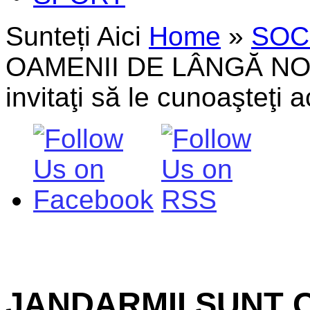
Sunteți Aici
Home
»
SOC
OAMENII DE LÂNGĂ NOI! 
invitaţi să le cunoaşteţi a
JANDARMII SUNT 