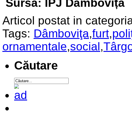
Sursa: IPJ Dâmbovița
Articol postat in categoria
Tags:
Dâmboviţa
,
furt
,
poli
ornamentale
,
social
,
Târgo
Căutare