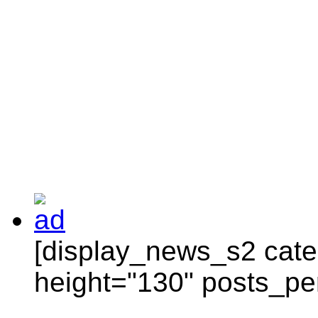
[display_news_s2 categ
height="130" posts_pe