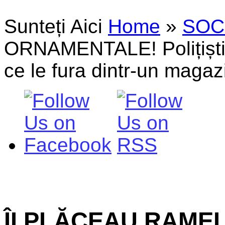
Sunteți Aici
Home
»
SOC
ORNAMENTALE! Polițiștii l
ce le fura dintr-un magaz
ÎI PLĂCEAU RAME