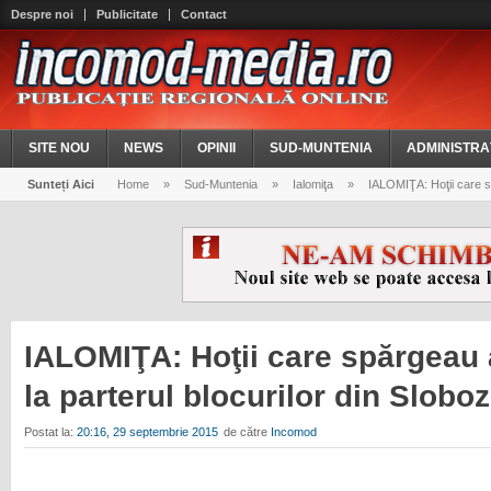
Despre noi
Publicitate
Contact
SITE NOU
NEWS
OPINII
SUD-MUNTENIA
ADMINISTRA
Sunteți Aici
Home
»
Sud-Muntenia
»
Ialomiţa
»
IALOMIŢA: Hoţii care sp
IALOMIŢA: Hoţii care spărgeau
la parterul blocurilor din Sloboz
Postat la:
20:16, 29 septembrie 2015
de către
Incomod