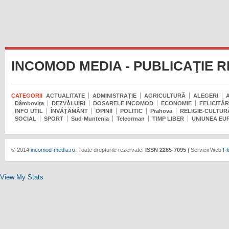
INCOMOD MEDIA - PUBLICAŢIE 
CATEGORII
ACTUALITATE
ADMINISTRAŢIE
AGRICULTURĂ
ALEGERI
Dâmboviţa
DEZVĂLUIRI
DOSARELE INCOMOD
ECONOMIE
FELICITĂR
INFO UTIL
ÎNVĂŢĂMÂNT
OPINII
POLITIC
Prahova
RELIGIE-CULTUR
SOCIAL
SPORT
Sud-Muntenia
Teleorman
TIMP LIBER
UNIUNEA EU
© 2014
incomod-media.ro.
Toate drepturile rezervate.
ISSN 2285-7095
| Servicii Web
Fl
View My Stats