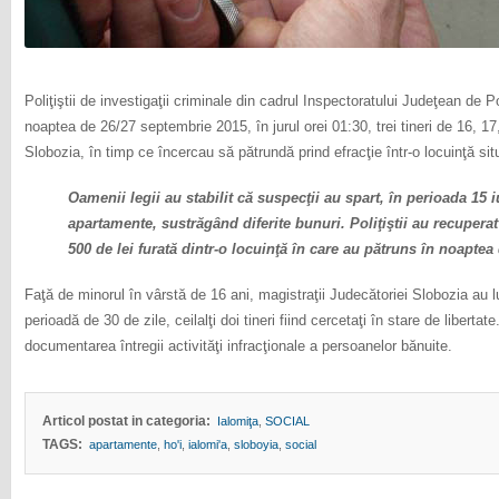
Poliţiştii de investigaţii criminale din cadrul Inspectoratului Judeţean de Po
noaptea de 26/27 septembrie 2015, în jurul orei 01:30, trei tineri de 16, 17,
Slobozia, în timp ce încercau să pătrundă prind efracţie într-o locuinţă situ
Oamenii legii au stabilit că suspecţii au spart, în perioada 15
apartamente, sustrăgând diferite bunuri. Poliţiştii au recuperat
500 de lei furată dintr-o locuinţă în care au pătruns în noaptea
Faţă de minorul în vârstă de 16 ani, magistraţii Judecătoriei Slobozia au lu
perioadă de 30 de zile, ceilalţi doi tineri fiind cercetaţi în stare de liberta
documentarea întregii activităţi infracţionale a persoanelor bănuite.
Articol postat in categoria:
Ialomiţa
,
SOCIAL
TAGS:
apartamente
,
ho'i
,
ialomi'a
,
sloboyia
,
social