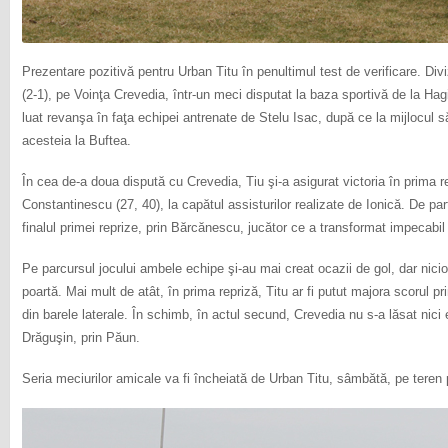
Prezentare pozitivă pentru Urban Titu în penultimul test de verificare. Div
(2-1), pe Voinţa Crevedia, într-un meci disputat la baza sportivă de la Hag
luat revanşa în faţa echipei antrenate de Stelu Isac, după ce la mijlocul s
acesteia la Buftea.
În cea de-a doua dispută cu Crevedia, Tiu şi-a asigurat victoria în prima 
Constantinescu (27, 40), la capătul assisturilor realizate de Ionică. De pa
finalul primei reprize, prin Bărcănescu, jucător ce a transformat impecabil o
Pe parcursul jocului ambele echipe şi-au mai creat ocazii de gol, dar nici
poartă. Mai mult de atât, în prima repriză, Titu ar fi putut majora scorul pri
din barele laterale. În schimb, în actul secund, Crevedia nu s-a lăsat nici e
Drăguşin, prin Păun.
Seria meciurilor amicale va fi încheiată de Urban Titu, sâmbătă, pe teren 