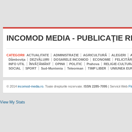
INCOMOD MEDIA - PUBLICAŢIE 
CATEGORII
ACTUALITATE
ADMINISTRAŢIE
AGRICULTURĂ
ALEGERI
Dâmboviţa
DEZVĂLUIRI
DOSARELE INCOMOD
ECONOMIE
FELICITĂR
INFO UTIL
ÎNVĂŢĂMÂNT
OPINII
POLITIC
Prahova
RELIGIE-CULTUR
SOCIAL
SPORT
Sud-Muntenia
Teleorman
TIMP LIBER
UNIUNEA EU
© 2014
incomod-media.ro.
Toate drepturile rezervate.
ISSN 2285-7095
| Servicii Web
Fl
View My Stats