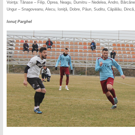
Voinţa: Tănase – Filip, Oprea, Neagu, Dumitru – Nedelea, Andro, Bărcăne
Ungur – Snagoveanu, Alecu, Ioniţă, Dobre, Păun, Suditu, Căpălău, Dincă, N
Ionuţ Parghel