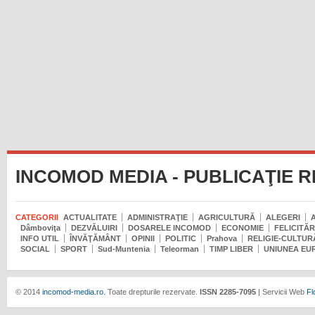
INCOMOD MEDIA - PUBLICAŢIE 
CATEGORII
ACTUALITATE
ADMINISTRAŢIE
AGRICULTURĂ
ALEGERI
Dâmboviţa
DEZVĂLUIRI
DOSARELE INCOMOD
ECONOMIE
FELICITĂR
INFO UTIL
ÎNVĂŢĂMÂNT
OPINII
POLITIC
Prahova
RELIGIE-CULTUR
SOCIAL
SPORT
Sud-Muntenia
Teleorman
TIMP LIBER
UNIUNEA EU
© 2014
incomod-media.ro.
Toate drepturile rezervate.
ISSN 2285-7095
| Servicii Web
Fl