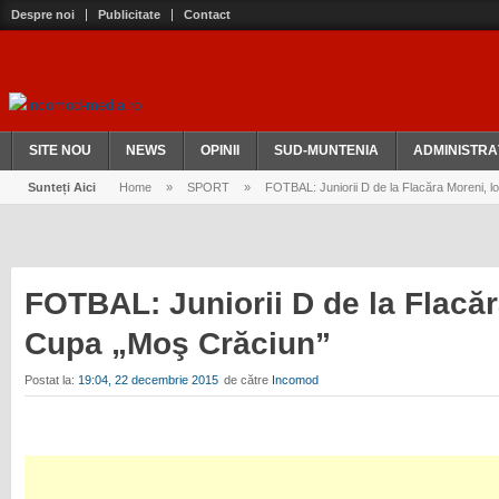
Despre noi
Publicitate
Contact
SITE NOU
NEWS
OPINII
SUD-MUNTENIA
ADMINISTRA
Sunteți Aici
Home
»
SPORT
»
FOTBAL: Juniorii D de la Flacăra Moreni, l
FOTBAL: Juniorii D de la Flacăra
Cupa „Moş Crăciun”
Postat la:
19:04, 22 decembrie 2015
de către
Incomod