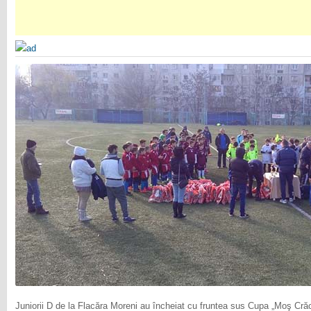
Juniorii D de la Flacăra Moreni au încheiat cu fruntea sus Cupa „Moş Cră