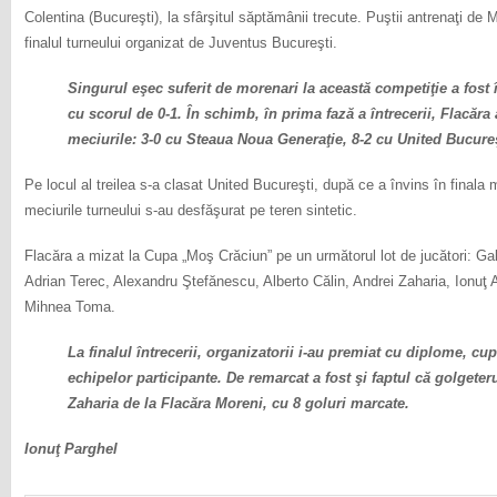
Colentina (Bucureşti), la sfârşitul săptămânii trecute. Puştii antrenaţi de 
finalul turneului organizat de Juventus Bucureşti.
Singurul eşec suferit de morenari la această competiţie a fost în
cu scorul de 0-1. În schimb, în prima fază a întrecerii, Flacăra
meciurile: 3-0 cu Steaua Noua Generaţie, 8-2 cu United Bucureş
Pe locul al treilea s-a clasat United Bucureşti, după ce a învins în final
meciurile turneului s-au desfăşurat pe teren sintetic.
Flacăra a mizat la Cupa „Moş Crăciun” pe un următorul lot de jucători: Gab
Adrian Terec, Alexandru Ştefănescu, Alberto Călin, Andrei Zaharia, Ionuţ 
Mihnea Toma.
La finalul întrecerii, organizatorii i-au premiat cu diplome, cup
echipelor participante. De remarcat a fost şi faptul că golgeter
Zaharia de la Flacăra Moreni, cu 8 goluri marcate.
Ionuţ Parghel