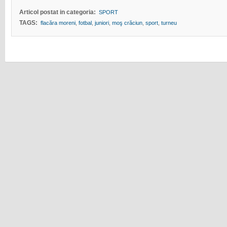
Articol postat in categoria:
SPORT
TAGS:
flacăra moreni
,
fotbal
,
juniori
,
moş crăciun
,
sport
,
turneu