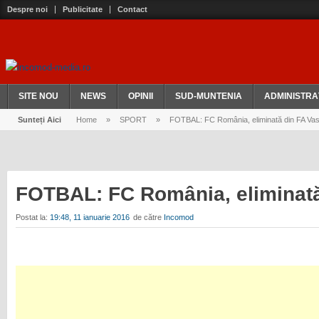
Despre noi
Publicitate
Contact
SITE NOU
NEWS
OPINII
SUD-MUNTENIA
ADMINISTRA
Sunteți Aici
Home
»
SPORT
»
FOTBAL: FC România, eliminată din FA Va
FOTBAL: FC România, eliminat
Postat la:
19:48, 11 ianuarie 2016
de către
Incomod