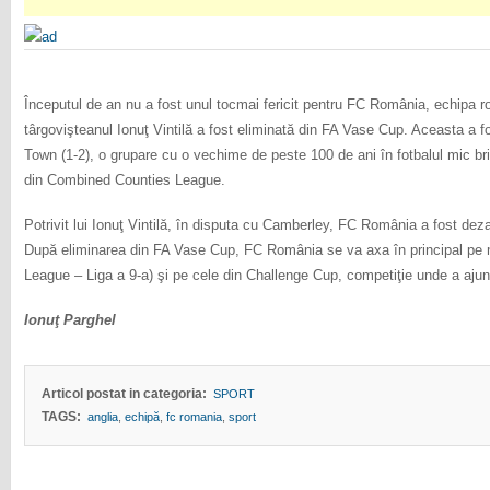
Începutul de an nu a fost unul tocmai fericit pentru FC România, echipa r
târgovişteanul Ionuţ Vintilă a fost eliminată din FA Vase Cup. Aceasta a f
Town (1-2), o grupare cu o vechime de peste 100 de ani în fotbalul mic bri
din Combined Counties League.
Potrivit lui Ionuţ Vintilă, în disputa cu Camberley, FC România a fost deza
După eliminarea din FA Vase Cup, FC România se va axa în principal pe 
League – Liga a 9-a) şi pe cele din Challenge Cup, competiţie unde a ajuns 
Ionuţ Parghel
Articol postat in categoria:
SPORT
TAGS:
anglia
,
echipă
,
fc romania
,
sport