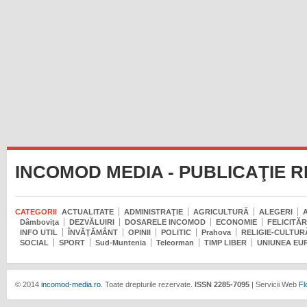
INCOMOD MEDIA - PUBLICAŢIE 
CATEGORII
ACTUALITATE
ADMINISTRAŢIE
AGRICULTURĂ
ALEGERI
Dâmboviţa
DEZVĂLUIRI
DOSARELE INCOMOD
ECONOMIE
FELICITĂR
INFO UTIL
ÎNVĂŢĂMÂNT
OPINII
POLITIC
Prahova
RELIGIE-CULTUR
SOCIAL
SPORT
Sud-Muntenia
Teleorman
TIMP LIBER
UNIUNEA EU
© 2014
incomod-media.ro.
Toate drepturile rezervate.
ISSN 2285-7095
| Servicii Web
Fl