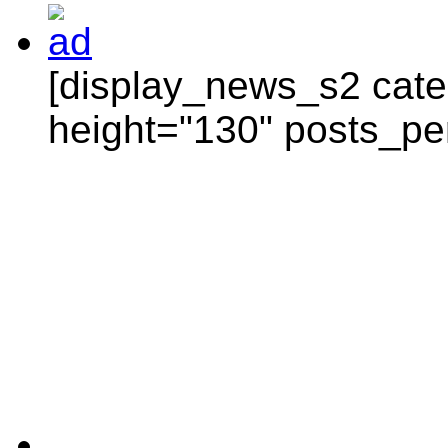
[display_news_s2 categ
height="130" posts_pe