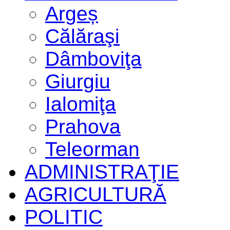
Argeș
Călăraşi
Dâmboviţa
Giurgiu
Ialomiţa
Prahova
Teleorman
ADMINISTRAŢIE
AGRICULTURĂ
POLITIC