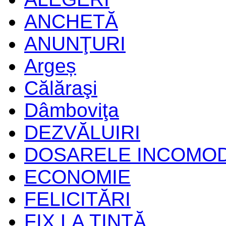
ANCHETĂ
ANUNŢURI
Argeș
Călăraşi
Dâmboviţa
DEZVĂLUIRI
DOSARELE INCOMO
ECONOMIE
FELICITĂRI
FIX LA ŢINTĂ