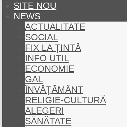
SITE NOU
NEWS
ACTUALITATE
SOCIAL
FIX LA ŢINTĂ
INFO UTIL
ECONOMIE
GAL
ÎNVĂŢĂMÂNT
RELIGIE-CULTURĂ
ALEGERI
SĂNĂTATE