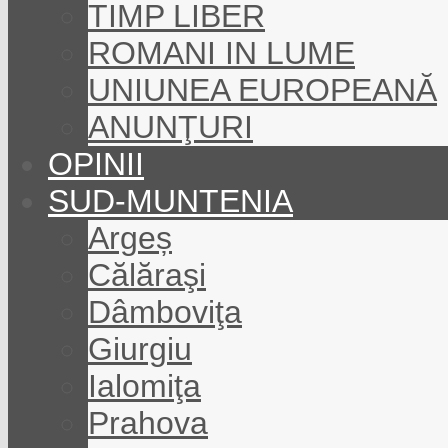
TIMP LIBER
ROMANI IN LUME
UNIUNEA EUROPEANĂ
ANUNŢURI
OPINII
SUD-MUNTENIA
Argeș
Călăraşi
Dâmboviţa
Giurgiu
Ialomiţa
Prahova