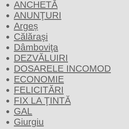
ANCHETĂ
ANUNŢURI
Argeș
Călăraşi
Dâmboviţa
DEZVĂLUIRI
DOSARELE INCOMOD
ECONOMIE
FELICITĂRI
FIX LA ŢINTĂ
GAL
Giurgiu