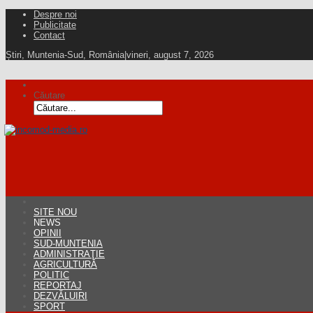
Despre noi
Publicitate
Contact
Știri, Muntenia-Sud, România
|
vineri, august 7, 2026
Căutare
SITE NOU
NEWS
OPINII
SUD-MUNTENIA
ADMINISTRAŢIE
AGRICULTURĂ
POLITIC
REPORTAJ
DEZVĂLUIRI
SPORT