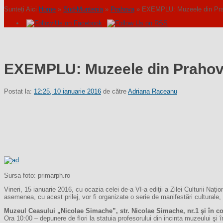
Sunteți Aici
Home
»
Sud-Muntenia
»
Prahova
»
EXEMPLU: Muzeele din Prahova
EXEMPLU: Muzeele din Prahova v
Postat la:
12:25, 10 ianuarie 2016
de către
Adriana Raceanu
Sursa foto: primarph.ro
Vineri, 15 ianuarie 2016, cu ocazia celei de-a VI-a ediţii a Zilei Culturii Naţi
asemenea, cu acest prilej, vor fi organizate o serie de manifestări culturale
Muzeul Ceasului „Nicolae Simache”, str. Nicolae Simache, nr.1 şi în 
Ora 10:00 – depunere de flori la statuia profesorului din incinta muzeului ş