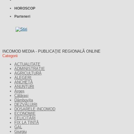
HOROSCOP
Parteneri
INCOMOD MEDIA - PUBLICAŢIE REGIONALĂ ONLINE
Categorii
ACTUALITATE
ADMINISTRAŢIE
AGRICULTURĂ
ALEGERI
ANCHETĂ
ANUNŢURI
Argeș
Călăraşi
Dâmboviţa
DEZVĂLUIRI
DOSARELE INCOMOD
ECONOMIE
FELICITĂRI
FIX LA ŢINTĂ
GAL
Giurgiu