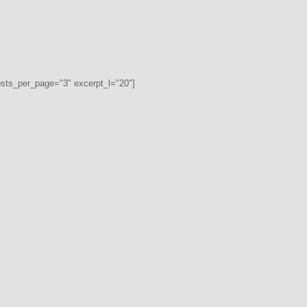
osts_per_page="3" excerpt_l="20"]