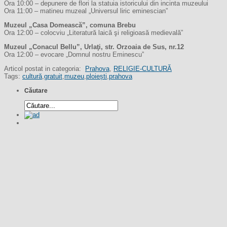
Ora 10:00 – depunere de flori la statuia istoricului din incinta muzeului
Ora 11:00 – matineu muzeal „Universul liric eminescian”
Muzeul „Casa Domească”, comuna Brebu
Ora 12:00 – colocviu „Literatură laică şi religioasă medievală”
Muzeul „Conacul Bellu”, Urlaţi, str. Orzoaia de Sus, nr.12
Ora 12:00 – evocare „Domnul nostru Eminescu”
Articol postat in categoria:
Prahova
,
RELIGIE-CULTURĂ
Tags:
cultură
,
gratuit
,
muzeu
,
ploiești
,
prahova
Căutare