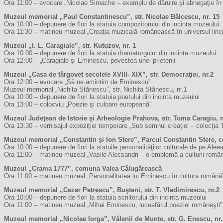
Ora 11:00 – evocare „Nicolae Simache – exemplu de dăruire şi abnegaţie în sl
Muzeul memorial „Paul Constantinescu”, str. Nicolae Bălcescu, nr. 15
Ora 10:00 – depunere de flori la statuia compozitorului din incinta muzeului
Ora 11:30 – matineu muzeal „Creaţia muzicală românească în universul liric
Muzeul „I. L. Caragiale”, str. Kutuzov, nr. 1
Ora 10:00 – depunere de flori la statuia dramaturgului din incinta muzeului
Ora 12:00 – „Caragiale şi Eminescu, povestea unei prietenii”
Muzeul „Casa de târgoveţ secolele XVIII- XIX”, str. Democraţiei, nr.2
Ora 12:00 – evocare „Să ne amintim de Eminescu”
Muzeul memorial „Nichita Stănescu”, str. Nichita Stănescu, nr.1
Ora 10:00 – depunere de flori la statuia poetului din incinta muzeului
Ora 13:00 – colocviu „Poezie şi culoare europeană”
Muzeul Judeţean de Istorie şi Arheologie Prahova, str. Toma Caragiu, n
Ora 13:30 – vernisajul expoziţiei temporare „Sub semnul creaţiei – colecţia T
Muzeul memorial „Constantin şi Ion Stere”, Parcul Constantin Stere,
Ora 10:00 – depunere de flori la statuile personalităţilor culturale de pe Aleea 
Ora 11:00 – matineu muzeal „Vasile Alecsandri – o emblemă a culturii român
Muzeul „Crama 1777”, comuna Valea Călugărească
Ora 11:00 – matineu muzeal „Personalitatea lui Eminescu în cultura română
Muzeul memorial „Cezar Petrescu”, Buşteni, str. T. Vladimirescu, nr.2
Ora 10:00 – depunere de flori la statuia scriitorului din incinta muzeului
Ora 11:00 – matineu muzeal „Mihai Eminescu, luceafărul poeziei româneşti”
Muzeul memorial „Nicolae Iorga”, Vălenii de Munte, str. G. Enescu, nr.