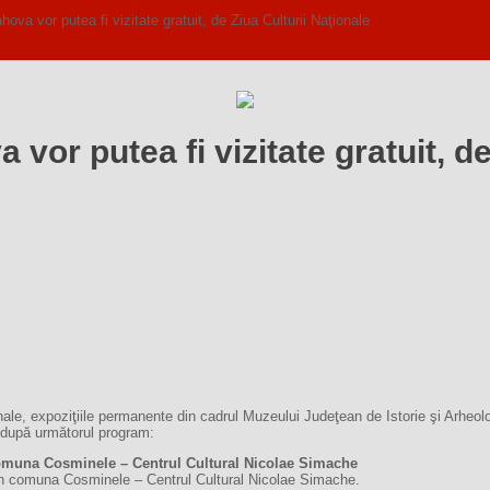
 vor putea fi vizitate gratuit, de Ziua Culturii Naţionale
or putea fi vizitate gratuit, de
onale, expoziţiile permanente din cadrul Muzeului Judeţean de Istorie şi Arheologi
, după următorul program:
comuna Cosminele – Centrul Cultural Nicolae Simache
i în comuna Cosminele – Centrul Cultural Nicolae Simache.