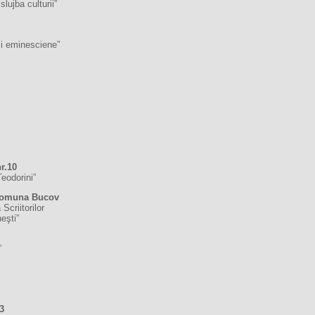
ujba culturii”
ii eminesciene”
r.10
eodorini”
 comuna Bucov
Scriitorilor
eşti”
”
3