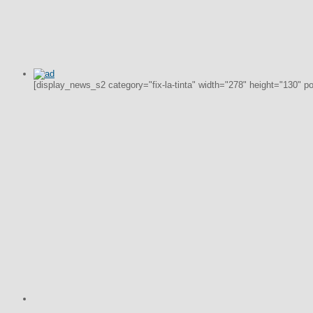
[display_news_s2 category="fix-la-tinta" width="278" height="130" p