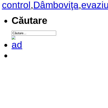
control
,
Dâmboviţa
,
evazi
Căutare