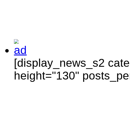
[display_news_s2 categ
height="130" posts_pe