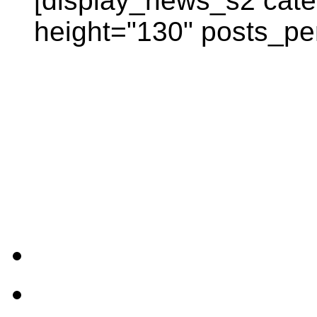
[display_news_s2 categ
height="130" posts_pe