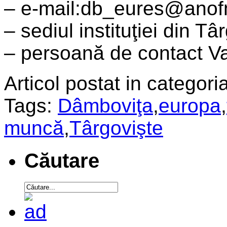
– e-mail:db_eures@anofm
– sediul instituţiei din Târg
– persoană de contact V
Articol postat in categoria
Tags:
Dâmboviţa
,
europa
,
muncă
,
Târgovişte
Căutare