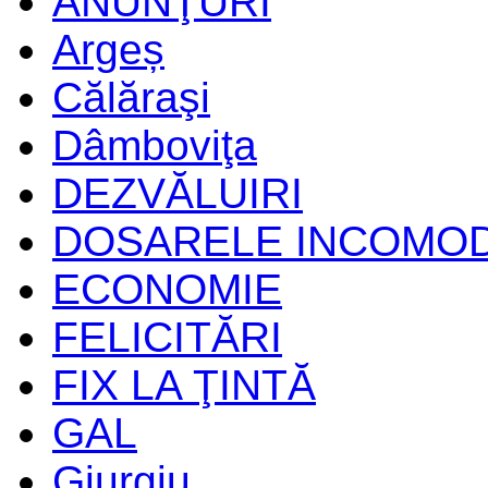
ANUNŢURI
Argeș
Călăraşi
Dâmboviţa
DEZVĂLUIRI
DOSARELE INCOMO
ECONOMIE
FELICITĂRI
FIX LA ŢINTĂ
GAL
Giurgiu