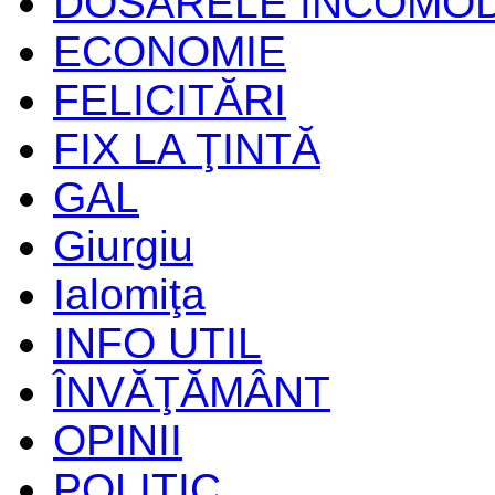
DOSARELE INCOMO
ECONOMIE
FELICITĂRI
FIX LA ŢINTĂ
GAL
Giurgiu
Ialomiţa
INFO UTIL
ÎNVĂŢĂMÂNT
OPINII
POLITIC