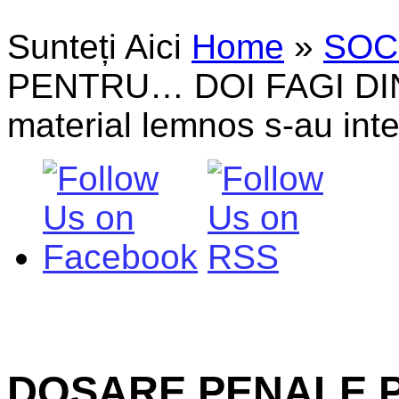
Sunteți Aici
Home
»
SOC
PENTRU… DOI FAGI DIN 
material lemnos s-au inte
DOSARE PENALE P