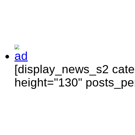
[display_news_s2 categ
height="130" posts_pe