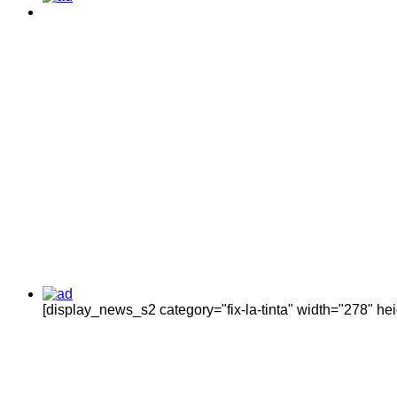
[display_news_s2 category="fix-la-tinta" width="278" h