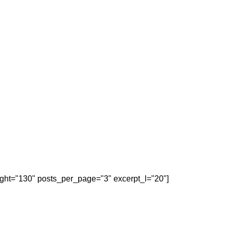
eight="130" posts_per_page="3" excerpt_l="20"]