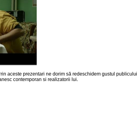
ui .Prin aceste prezentari ne dorim să redeschidem gustul publicul
manesc contemporan si realizatorii lui.