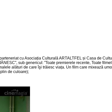
rteneriat cu Asociația Culturală ARTALTFEL și Casa de Cultură 
ESC”, sub genericul: ”Toate premierele recente, Toate filmele p
lele alături de care îşi trăiesc viața. Un film care mixează um
 plin de culoare);