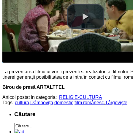
La prezentarea filmului vor fi prezenti si realizatori al filmul
tinerei generații posibilitatea de a intra în contact cu filmul ro
Birou de presă ARTALTFEL
Articol postat in categoria:
RELIGIE-CULTURĂ
Tags:
cultură
,
Dâmboviţa
,
domestic
,
film românesc
,
Târgovişte
Căutare