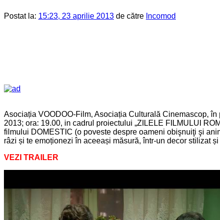
Postat la:
15:23, 23 aprilie 2013
de către
Incomod
Asociația VOODOO-Film, Asociația Culturală Cinemascop, în pa
2013; ora: 19.00, in cadrul proiectului „ZILELE FILMULUI ROMÂN
filmului DOMESTIC (o poveste despre oameni obişnuiţi şi anima
râzi și te emoționezi în aceeași măsură, într-un decor stilizat și
VEZI TRAILER