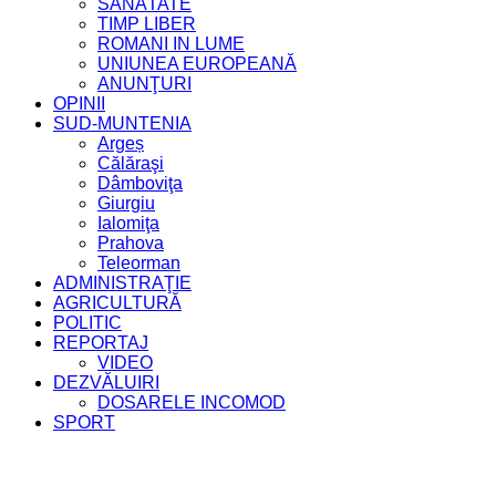
SĂNĂTATE
TIMP LIBER
ROMANI IN LUME
UNIUNEA EUROPEANĂ
ANUNŢURI
OPINII
SUD-MUNTENIA
Argeș
Călăraşi
Dâmboviţa
Giurgiu
Ialomiţa
Prahova
Teleorman
ADMINISTRAŢIE
AGRICULTURĂ
POLITIC
REPORTAJ
VIDEO
DEZVĂLUIRI
DOSARELE INCOMOD
SPORT