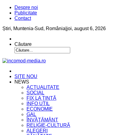
Despre noi
Publicitate
Contact
Știri, Muntenia-Sud, România
|
joi, august 6, 2026
Căutare
SITE NOU
NEWS
ACTUALITATE
SOCIAL
FIX LA ŢINTĂ
INFO UTIL
ECONOMIE
GAL
ÎNVĂŢĂMÂNT
RELIGIE-CULTURĂ
ALEGERI