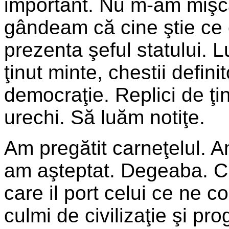
important. Nu m-am mişca
gândeam că cine ştie ce 
prezenta şeful statului. L
ţinut minte, chestii defini
democraţie. Replici de ţin
urechi. Să luăm notiţe.
Am pregătit carneţelul. A
am aşteptat. Degeaba. Cu
care il port celui ce ne c
culmi de civilizaţie şi pr