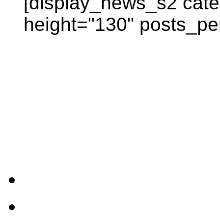
[display_news_s2 categ
height="130" posts_pe