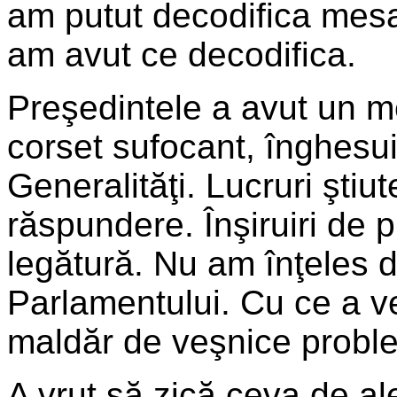
am putut decodifica mes
am avut ce decodifica.
Preşedintele a avut un me
corset sufocant, înghesui
Generalităţi. Lucruri ştiut
răspundere. Înşiruiri de p
legătură. Nu am înţeles de
Parlamentului. Cu ce a v
maldăr de veşnice probl
A vrut să zică ceva de ale