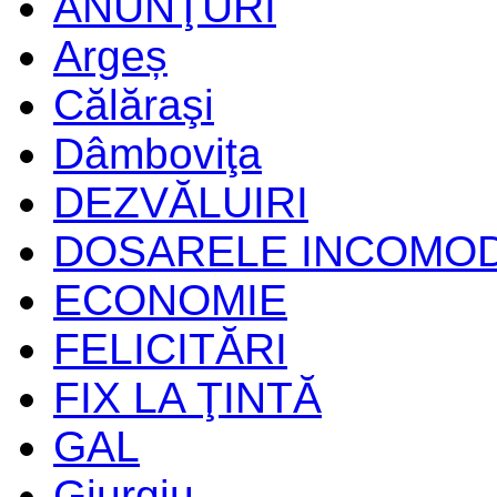
ANUNŢURI
Argeș
Călăraşi
Dâmboviţa
DEZVĂLUIRI
DOSARELE INCOMO
ECONOMIE
FELICITĂRI
FIX LA ŢINTĂ
GAL
Giurgiu