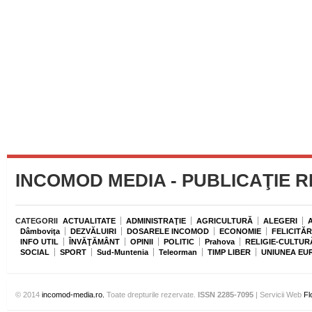
INCOMOD MEDIA - PUBLICAŢIE 
CATEGORII
ACTUALITATE
ADMINISTRAŢIE
AGRICULTURĂ
ALEGERI
Dâmboviţa
DEZVĂLUIRI
DOSARELE INCOMOD
ECONOMIE
FELICITĂR
INFO UTIL
ÎNVĂŢĂMÂNT
OPINII
POLITIC
Prahova
RELIGIE-CULTUR
SOCIAL
SPORT
Sud-Muntenia
Teleorman
TIMP LIBER
UNIUNEA EU
© 2014
incomod-media.ro.
Toate drepturile rezervate.
ISSN 2285-7095
| Servicii Web
Fl