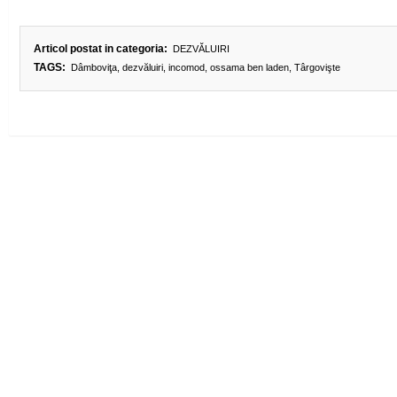
Articol postat in categoria:
DEZVĂLUIRI
TAGS:
Dâmboviţa
,
dezvăluiri
,
incomod
,
ossama ben laden
,
Târgovişte