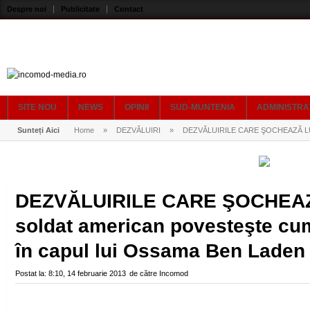
Despre noi
Publicitate
Contact
SITE NOU
NEWS
OPINII
SUD-MUNTENIA
ADMINISTRA
Sunteți Aici
Home
»
DEZVĂLUIRI
»
DEZVĂLUIRILE CARE ŞOCHEAZĂ LUMEA! 
DEZVĂLUIRILE CARE ŞOCHEA
soldat american povesteşte cum 
în capul lui Ossama Ben Lade
Postat la:
8:10, 14 februarie 2013
de către
Incomod