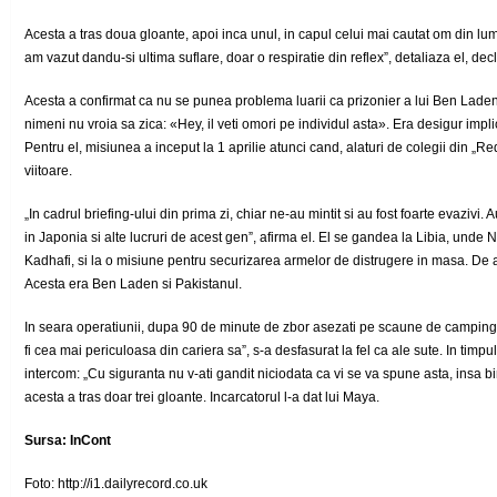
Acesta a tras doua gloante, apoi inca unul, in capul celui mai cautat om din lum
am vazut dandu-si ultima suflare, doar o respiratie din reflex”, detaliaza el, de
Acesta a confirmat ca nu se punea problema luarii ca prizonier a lui Ben Laden,
nimeni nu vroia sa zica: «Hey, il veti omori pe individul asta». Era desigur implic
Pentru el, misiunea a inceput la 1 aprilie atunci cand, alaturi de colegii din „R
viitoare.
„In cadrul briefing-ului din prima zi, chiar ne-au mintit si au fost foarte evazivi
in Japonia si alte lucruri de acest gen”, afirma el. El se gandea la Libia, und
Kadhafi, si la o misiune pentru securizarea armelor de distrugere in masa. De ab
Acesta era Ben Laden si Pakistanul.
In seara operatiunii, dupa 90 de minute de zbor asezati pe scaune de camping i
fi cea mai periculoasa din cariera sa”, s-a desfasurat la fel ca ale sute. In timpu
intercom: „Cu siguranta nu v-ati gandit niciodata ca vi se va spune asta, insa bine
acesta a tras doar trei gloante. Incarcatorul l-a dat lui Maya.
Sursa:
InCont
Foto: http://i1.dailyrecord.co.uk