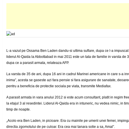
L-a vazut pe Ossama Ben Laden dandu-si ultima suflare, dupa ce l-a impuscat de
liderul Al-Qaida la Abbottabad in mai 2011 este un tata de familie in varsta de 
dupa ce a parasit armata, relateaza AFP.
La varsta de 35 de ani, dupa 16 ani in cadrul Marinei americane in care s-a inrol
inima”, acesta se gaseste azi fara pensie si fara asigurare de sanatate, deoare
pentru a beneficia de protectie sociala pe viata, transmite Mediafax.
A parasit armata in vara anului 2012 si este acum consultant, platit in regim free
la etajul 3 al resedintei. Liderul Al-Qaida era in intuneric, nu vedea nimic, in t
timp de noapte.
„Acolo era Ben Laden, in picioare. Era cu mainile pe umerii unei femei, impinga
directia zgomotului de pe culoar. Era cea mai tanara sotie a sa, Amal”.