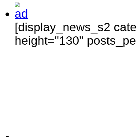
[display_news_s2 categ
height="130" posts_pe