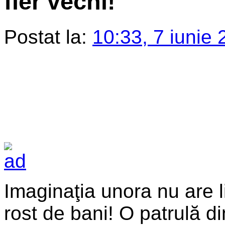
fier vechi!
Postat la:
10:33, 7 iunie 
Imaginaţia unora nu are l
rost de bani! O patrulă d