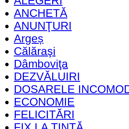
ALEGERI
ANCHETĂ
ANUNŢURI
Argeș
Călăraşi
Dâmboviţa
DEZVĂLUIRI
DOSARELE INCOMO
ECONOMIE
FELICITĂRI
FIX LA ŢINTĂ