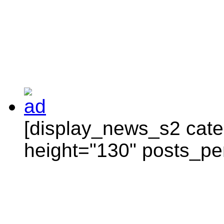
[display_news_s2 categ
height="130" posts_pe