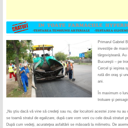
Primarul Gabriel B
investiţie de max
târgovişteană. Au 
Bucureşti – pe tro
Cercel şi ieşirea 
rută din oraş şi u
ani.
În maximum o lună, 
trotuare şi peisagi
„Nu ştiu dacă vă vine să credeţi sau nu, dar locuitorii acestei zone nu au
se toarnă stratul de egalizare, după care vom veni cu cele două straturi pr
După cum vedeţi, acurateţea asfaltării se măsoară la milimetru. De asem