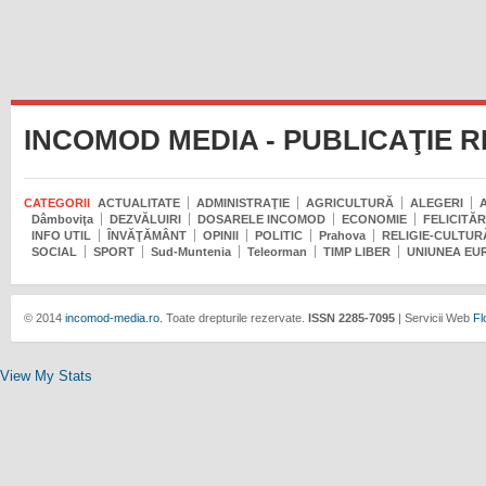
INCOMOD MEDIA - PUBLICAŢIE 
CATEGORII
ACTUALITATE
ADMINISTRAŢIE
AGRICULTURĂ
ALEGERI
Dâmboviţa
DEZVĂLUIRI
DOSARELE INCOMOD
ECONOMIE
FELICITĂR
INFO UTIL
ÎNVĂŢĂMÂNT
OPINII
POLITIC
Prahova
RELIGIE-CULTUR
SOCIAL
SPORT
Sud-Muntenia
Teleorman
TIMP LIBER
UNIUNEA EU
© 2014
incomod-media.ro.
Toate drepturile rezervate.
ISSN 2285-7095
| Servicii Web
Fl
View My Stats