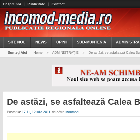
Despre noi
Publicitate
Contact
SITE NOU
NEWS
OPINII
SUD-MUNTENIA
ADMINISTRA
Sunteți Aici
Home
»
ADMINISTRAŢIE
»
De astăzi, se asfaltează Calea Bu
De astăzi, se asfaltează Calea 
Postat la:
17:11, 12 iulie 2011
de către
Incomod