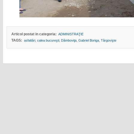
Articol postat in categoria:
ADMINISTRAŢIE
TAGS:
asfaltări
,
calea bucureşti
,
Dâmboviţa
,
Gabriel Boriga
,
Târgovişte