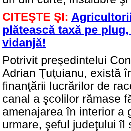
CITEŞTE ŞI:
Agricultori
plătească taxă pe plug
vidanjă!
Potrivit preşedintelui Co
Adrian Ţuţuianu, există î
finanţării lucrărilor de ra
canal a şcolilor rămase făr
amenajarea în interior a g
urmare, şeful judeţului îl