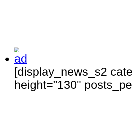
[display_news_s2 categ
height="130" posts_pe