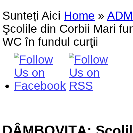
Sunteți Aici
Home
»
ADM
Şcolile din Corbii Mari fu
WC în fundul curţii
DÂMBOVIŢA: Şcolile