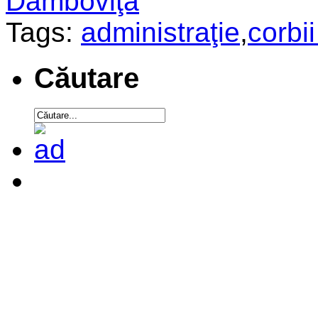
Dâmboviţa
Tags:
administraţie
,
corbi
Căutare