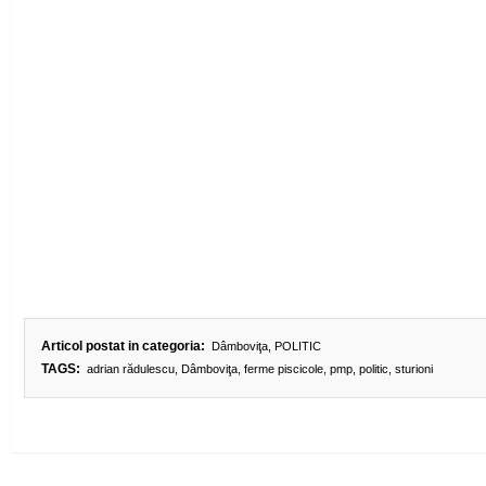
Articol postat in categoria:
Dâmboviţa
,
POLITIC
TAGS:
adrian rădulescu
,
Dâmboviţa
,
ferme piscicole
,
pmp
,
politic
,
sturioni