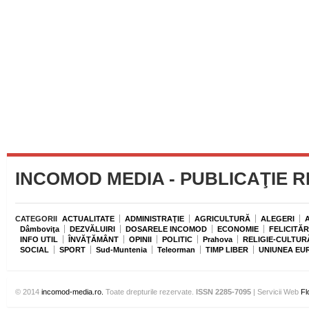
INCOMOD MEDIA - PUBLICAŢIE 
CATEGORII
ACTUALITATE
ADMINISTRAŢIE
AGRICULTURĂ
ALEGERI
Dâmboviţa
DEZVĂLUIRI
DOSARELE INCOMOD
ECONOMIE
FELICITĂR
INFO UTIL
ÎNVĂŢĂMÂNT
OPINII
POLITIC
Prahova
RELIGIE-CULTUR
SOCIAL
SPORT
Sud-Muntenia
Teleorman
TIMP LIBER
UNIUNEA EU
© 2014
incomod-media.ro.
Toate drepturile rezervate.
ISSN 2285-7095
| Servicii Web
Fl