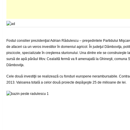
Fostul consilier prezidenţial Adrian Rădulescu – preşedintele Partidului Mişc
de afaceri ca un veros investitor în domeniul agricol. În judeţul Dâmboviţa, p
piscicole, specializate în creşterea sturionului. Una dintre ele se construieşte l
sursă de apă pârâul Ilfov. Cealaltă fermă va fi amenajată la Ghineşti, comuna S
Dâmboviţa.
Cele două investiţii se realizează cu fonduri europene nerambursabile. Contrac
2013. Valoarea totală a celor două proiecte depăşeşte 25 de milioane de lei.