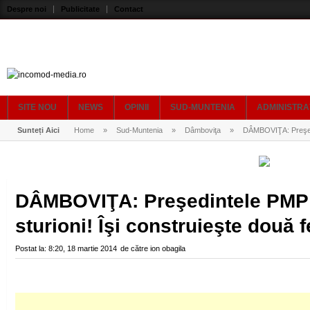
Despre noi
Publicitate
Contact
SITE NOU
NEWS
OPINII
SUD-MUNTENIA
ADMINISTRA
Sunteți Aici
Home
»
Sud-Muntenia
»
Dâmboviţa
»
DÂMBOVIŢA: Preşedint
DÂMBOVIŢA: Preşedintele PMP n
sturioni! Îşi construieşte două 
Postat la:
8:20, 18 martie 2014
de către
ion obagila