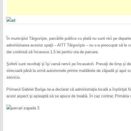
În municipiul Târgovişte, parcările publice cu plată nu sunt nici pe depar
administrarea acestor spaţii – AITT Târgovişte – nu s-a preocupat să le 
dar continuă să încaseze 1,5 lei pentru ora de parcare.
Şoferii sunt revoltaţi şi îşi varsă nervii pe încasatori. Presaţi de timp şi de
strecoară până la urmă autorismele printre maldărele de zăpadă şi apoi 
serviciu.
Primarul Gabriel Boriga ne-a declarat că administraţia locală a înştiinţat f
acest aspect şi aşteaptă să se apuce de treabă. În caz contrar, Primăria v