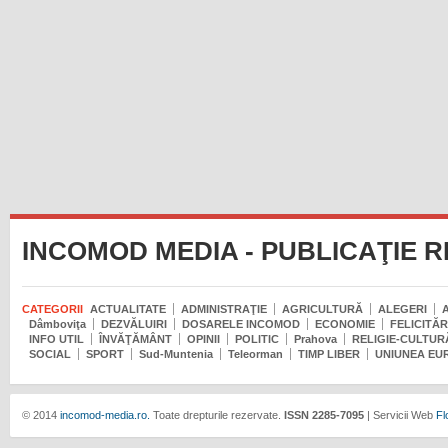
INCOMOD MEDIA - PUBLICAŢIE 
CATEGORII
ACTUALITATE
ADMINISTRAŢIE
AGRICULTURĂ
ALEGERI
Dâmboviţa
DEZVĂLUIRI
DOSARELE INCOMOD
ECONOMIE
FELICITĂR
INFO UTIL
ÎNVĂŢĂMÂNT
OPINII
POLITIC
Prahova
RELIGIE-CULTUR
SOCIAL
SPORT
Sud-Muntenia
Teleorman
TIMP LIBER
UNIUNEA EU
© 2014
incomod-media.ro.
Toate drepturile rezervate.
ISSN 2285-7095
| Servicii Web
Fl