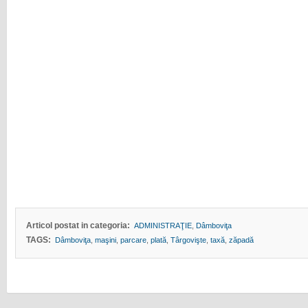
Articol postat in categoria:
ADMINISTRAŢIE
,
Dâmboviţa
TAGS:
Dâmboviţa
,
maşini
,
parcare
,
plată
,
Târgovişte
,
taxă
,
zăpadă