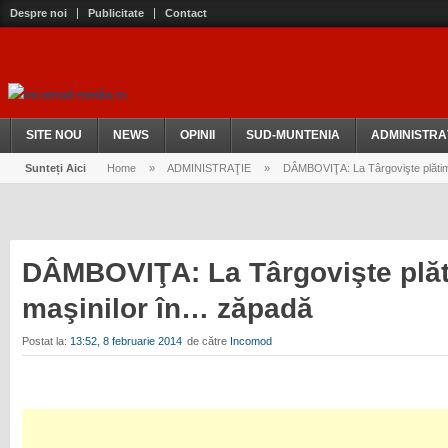
Despre noi
Publicitate
Contact
SITE NOU
NEWS
OPINII
SUD-MUNTENIA
ADMINISTRA
Sunteți Aici
Home
»
ADMINISTRAŢIE
»
DÂMBOVIŢA: La Târgovişte plătim
DÂMBOVIŢA: La Târgovişte plăt
maşinilor în… zăpadă
Postat la:
13:52, 8 februarie 2014
de către
Incomod