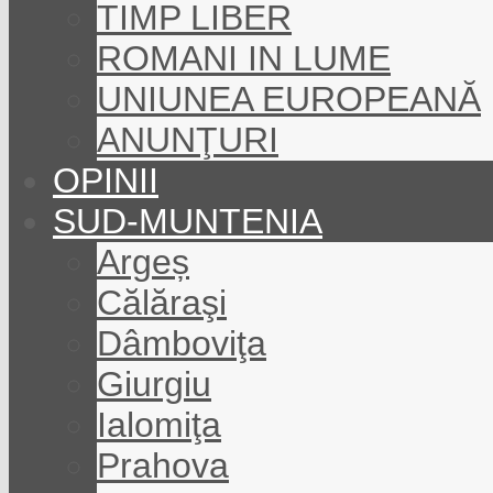
TIMP LIBER
ROMANI IN LUME
UNIUNEA EUROPEANĂ
ANUNŢURI
OPINII
SUD-MUNTENIA
Argeș
Călăraşi
Dâmboviţa
Giurgiu
Ialomiţa
Prahova