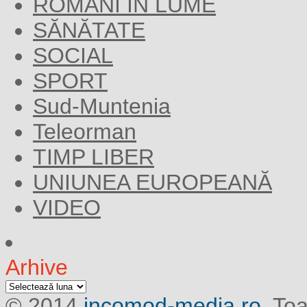
ROMANI IN LUME
SĂNĂTATE
SOCIAL
SPORT
Sud-Muntenia
Teleorman
TIMP LIBER
UNIUNEA EUROPEANĂ
VIDEO
Arhive
Arhive
© 2014
incomod-media.ro.
Toa