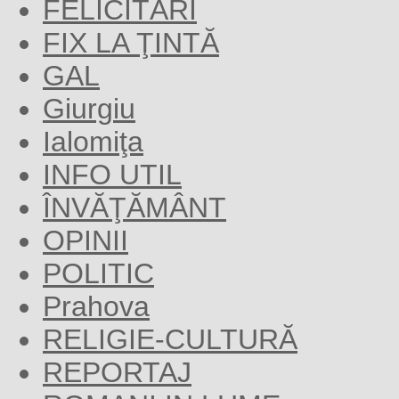
FELICITĂRI
FIX LA ŢINTĂ
GAL
Giurgiu
Ialomiţa
INFO UTIL
ÎNVĂŢĂMÂNT
OPINII
POLITIC
Prahova
RELIGIE-CULTURĂ
REPORTAJ