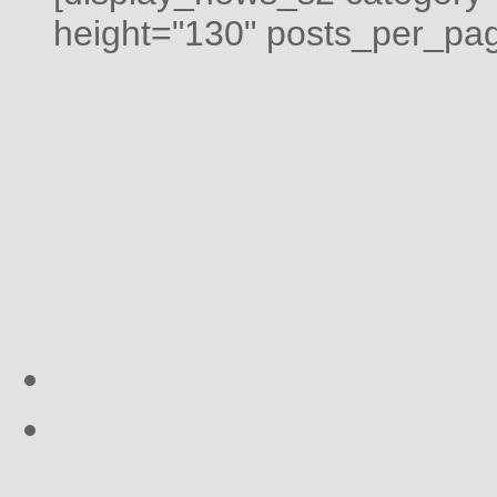
height="130" posts_per_pag