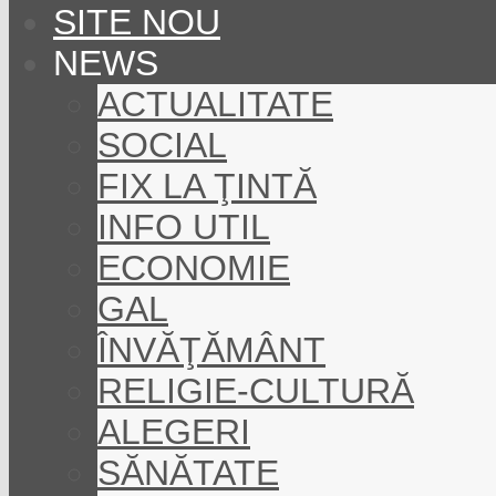
SITE NOU
NEWS
ACTUALITATE
SOCIAL
FIX LA ŢINTĂ
INFO UTIL
ECONOMIE
GAL
ÎNVĂŢĂMÂNT
RELIGIE-CULTURĂ
ALEGERI
SĂNĂTATE