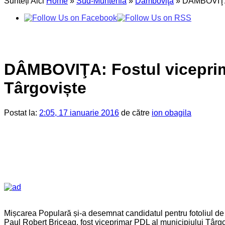
Sunteți Aici
Home
»
Sud-Muntenia
»
Dâmboviţa
»
DÂMBOVIŢA: 
DÂMBOVIŢA: Fostul viceprima
Târgoviște
Postat la:
2:05, 17 ianuarie 2016
de către
ion obagila
Mișcarea Populară și-a desemnat candidatul pentru fotoliul de pri
Paul Robert Briceag, fost viceprimar PDL al municipiului Târg