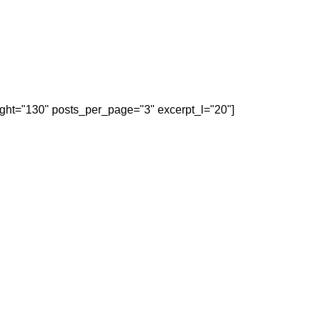
eight="130" posts_per_page="3" excerpt_l="20"]