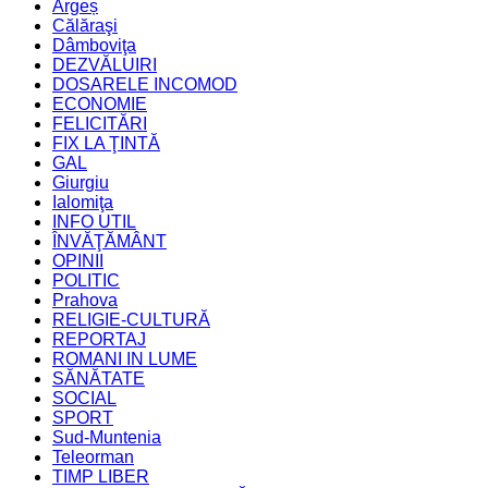
Argeș
Călăraşi
Dâmboviţa
DEZVĂLUIRI
DOSARELE INCOMOD
ECONOMIE
FELICITĂRI
FIX LA ŢINTĂ
GAL
Giurgiu
Ialomiţa
INFO UTIL
ÎNVĂŢĂMÂNT
OPINII
POLITIC
Prahova
RELIGIE-CULTURĂ
REPORTAJ
ROMANI IN LUME
SĂNĂTATE
SOCIAL
SPORT
Sud-Muntenia
Teleorman
TIMP LIBER