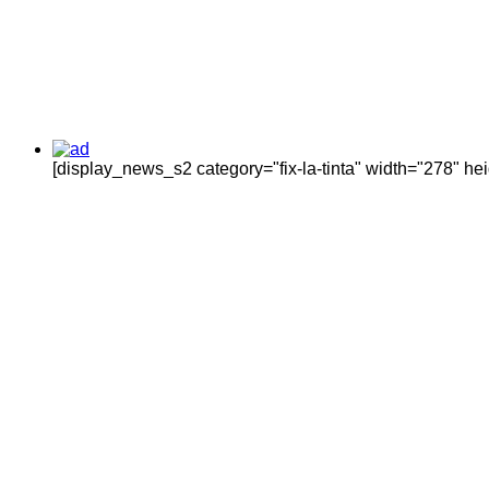
[display_news_s2 category="fix-la-tinta" width="278" h