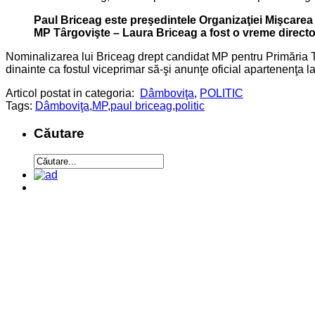
Paul Briceag este preşedintele Organizaţiei Mişcarea 
MP Târgovişte – Laura Briceag a fost o vreme director
Nominalizarea lui Briceag drept candidat MP pentru Primăria Târ
dinainte ca fostul viceprimar să-şi anunţe oficial apartenenţa 
Articol postat in categoria:
Dâmboviţa
,
POLITIC
Tags:
Dâmboviţa
,
MP
,
paul briceag
,
politic
Căutare