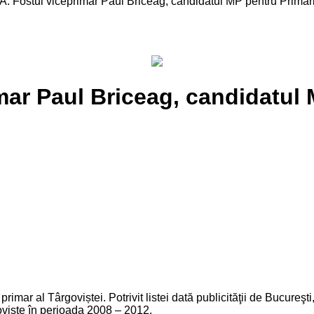
Fostul viceprimar Paul Briceag, candidatul MP pentru Primări
r Paul Briceag, candidatul 
mar al Târgoviștei. Potrivit listei dată publicităţii de Bucureşti,
ovişte în perioada 2008 – 2012.