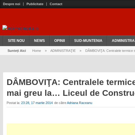
Despre noi
Publicitate
Contact
SITE NOU
NEWS
OPINII
SUD-MUNTENIA
ADMINISTRA
Sunteți Aici
Home
»
ADMINISTRAŢIE
»
DÂMBOVIŢA: Centralele termice se
DÂMBOVIŢA: Centralele termice
mai greu la… Liceul de Constru
Postat la:
23:28, 17 martie 2014
de către
Adriana Raceanu