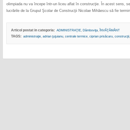
olimpiada nu va începe într-un liceu aflat în construcţie. În acest sens, s
lucrările de la Grupul Şcolar de Construcţii Nicolae Mihăescu să fie termina
Articol postat in categoria:
ADMINISTRAŢIE
,
Dâmboviţa
,
ÎNVĂŢĂMÂNT
TAGS:
administraţie
,
adrian ţuţuianu
,
centrale termice
,
ciprian prisăcaru
,
construcţii
,