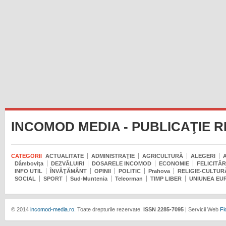
INCOMOD MEDIA - PUBLICAŢIE 
CATEGORII
ACTUALITATE
ADMINISTRAŢIE
AGRICULTURĂ
ALEGERI
Dâmboviţa
DEZVĂLUIRI
DOSARELE INCOMOD
ECONOMIE
FELICITĂR
INFO UTIL
ÎNVĂŢĂMÂNT
OPINII
POLITIC
Prahova
RELIGIE-CULTUR
SOCIAL
SPORT
Sud-Muntenia
Teleorman
TIMP LIBER
UNIUNEA EU
© 2014
incomod-media.ro.
Toate drepturile rezervate.
ISSN 2285-7095
| Servicii Web
Fl