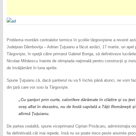
Problema montării centralelor termice în şcolile târgoviştene a revenit astă
Judeţean Dâmboviţa – Adrian Ţuţuianu a făcut astăzi, 17 martie, un apel p
Târgovişte, în speţă către primarul Gabriel Boriga, să definitiveze lucrăril
Nicolae Mihăescu înainte de olimpiada naţională pentru construcţii şi insta
de învăţământ în luna aprilie.
Spune Ţuţuianu că, dacă şantierul nu va fi închis până atunci, ne vom fac
din ţară care vor sosi la Târgovişte.
„Cu şanţuri prin curte, calorifere dărâmate în clădire şi cu ţev
oraş aflat în dezastru, nu de fostă capitală a Tăţii Româneşti ş
afirmă Ţuţuianu.
De partea cealaltă, spune viceprimarul Ciprian Prisăcaru, administraţia ora
fie definitivată cât mai repede, însă nu se poate trece peste anumite proc