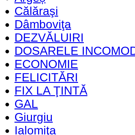
Călăraşi
Dâmboviţa
DEZVĂLUIRI
DOSARELE INCOMO
ECONOMIE
FELICITĂRI
FIX LA ŢINTĂ
GAL
Giurgiu
Ialomiţa