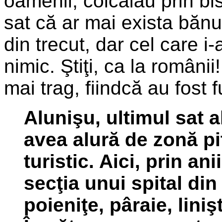
oamenii, colcăiau prin bi
sat că ar mai exista bănuţ
din trecut, dar cel care i
nimic. Ştiţi, ca la românii
mai trag, fiindcă au fost f
Alunişu, ultimul sat 
avea alură de zonă pi
turistic. Aici, prin an
secţia unui spital din
poieniţe, pâraie, liniş