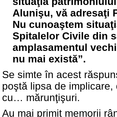
situaţia patrimoniului
Alunişu, vă adresaţi P
Nu cunoaştem situaţia
Spitalelor Civile din s
amplasamentul vechiul
nu mai există”.
Se simte în acest răspuns 
poştă lipsa de implicare, 
cu… mărunţişuri.
Au mai primit memorii rân