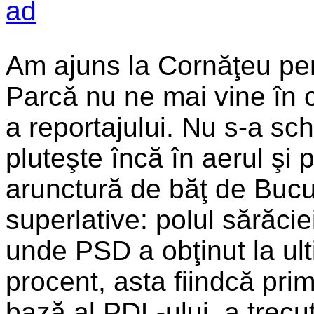
Am ajuns la Cornăţeu pen
Parcă nu ne mai vine în c
a reportajului. Nu s-a sc
pluteşte încă în aerul şi 
arunctură de băţ de Bucu
superlative: polul sărăcie
unde PSD a obţinut la ult
procent, asta fiindcă prim
bază al PDL-ului, a trec