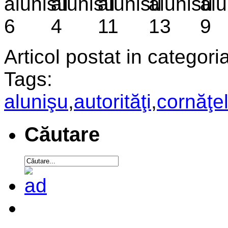
Articol postat in categoria
Tags:
alunişu
,
autorităţi
,
cornăţe
Căutare