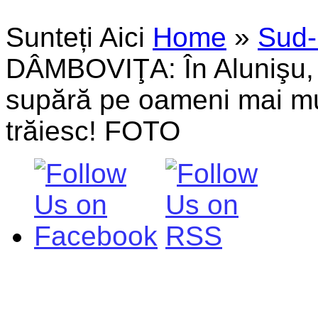
Sunteți Aici
Home
»
Sud-
DÂMBOVIŢA: În Alunişu, n
supără pe oameni mai mul
trăiesc! FOTO