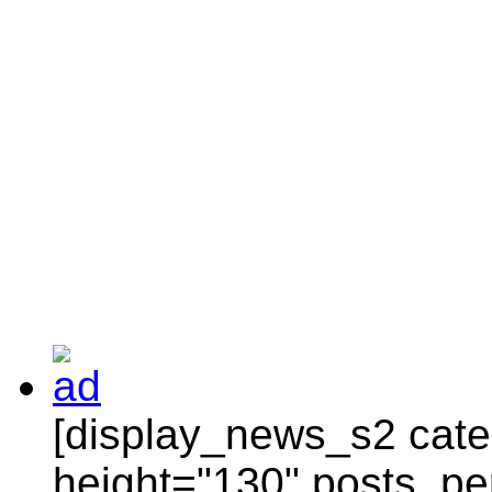
[display_news_s2 categ
height="130" posts_pe